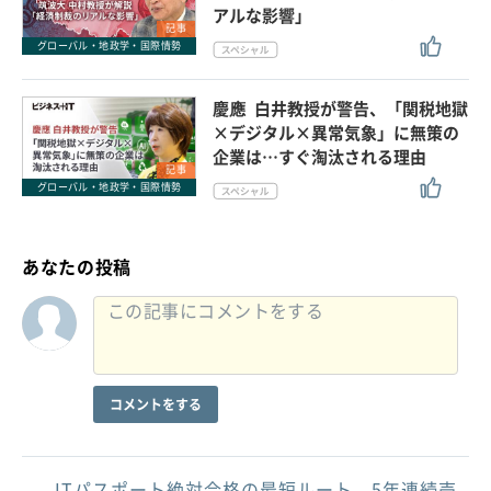
アルな影響」
記事
グローバル・地政学・国際情勢
慶應 白井教授が警告、「関税地獄
×デジタル×異常気象」に無策の
企業は…すぐ淘汰される理由
記事
グローバル・地政学・国際情勢
あなたの投稿
コメントをする
ITパスポート絶対合格の最短ルート。5年連続売