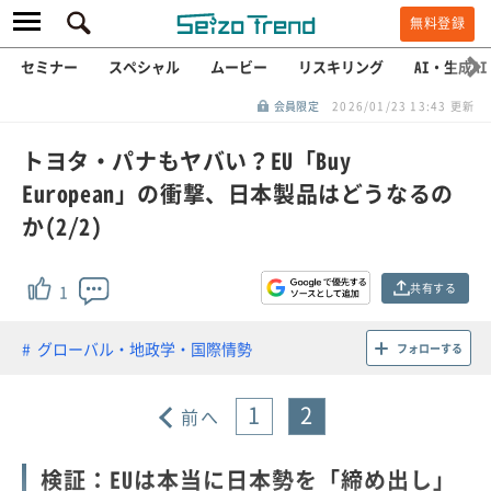
無料登録
セミナー
スペシャル
ムービー
リスキリング
AI・生成AI
会員限定
2026/01/23 13:43 更新
トヨタ・パナもヤバい？EU「Buy
European」の衝撃、日本製品はどうなるの
か(2/2)
共有する
1
グローバル・地政学・国際情勢
フォローする
1
2
前へ
検証：EUは本当に日本勢を「締め出し」