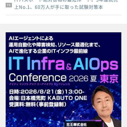
PR
PR
PR
上No.1、60万人が手に取った試験対策本