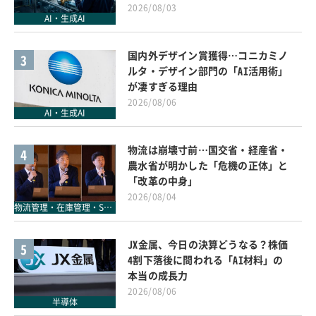
2026/08/03
AI・生成AI
国内外デザイン賞獲得…コニカミノ
3
ルタ・デザイン部門の「AI活用術」
が凄すぎる理由
2026/08/06
AI・生成AI
物流は崩壊寸前…国交省・経産省・
4
農水省が明かした「危機の正体」と
「改革の中身」
2026/08/04
物流管理・在庫管理・SCM
JX金属、今日の決算どうなる？株価
5
4割下落後に問われる「AI材料」の
本当の成長力
2026/08/06
半導体