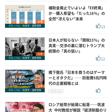
補助金廃止でいよいよ「EV終焉」
か…購入希望も「たった16％」の
全然“冴えない”未来
記事
13
グローバル・地政学・国際情勢
日本人が知らない「関税15％」の
真実…交渉の裏に潜むトランプ大
統領の「真の狙い」
記事
12
グローバル・地政学・国際情勢
橋下徹氏「日本を救うのはゲーマ
ーとオタクだ」──防衛費9兆円時
代の企業戦略とは
記事
グローバル・地政学・国際情勢
ロシア紙幣が紙屑に転落……筑波
大 中村教授が解説「経済制裁のリ