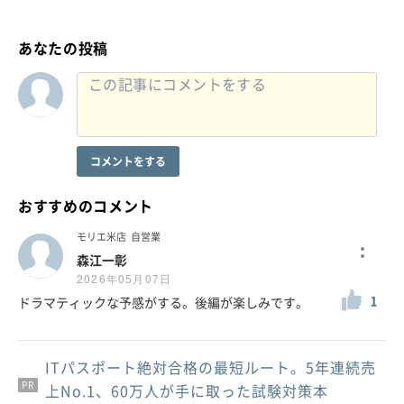
あなたの投稿
コメントをする
おすすめのコメント
モリエ米店
自営業
森江一彰
2026年05月07日
1
ドラマティックな予感がする。後編が楽しみです。
ITパスポート絶対合格の最短ルート。5年連続売
PR
PR
PR
上No.1、60万人が手に取った試験対策本