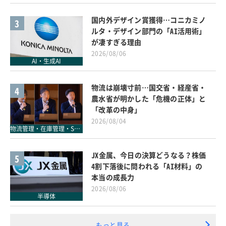
国内外デザイン賞獲得…コニカミノ
3
ルタ・デザイン部門の「AI活用術」
が凄すぎる理由
2026/08/06
AI・生成AI
物流は崩壊寸前…国交省・経産省・
4
農水省が明かした「危機の正体」と
「改革の中身」
2026/08/04
物流管理・在庫管理・SCM
JX金属、今日の決算どうなる？株価
5
4割下落後に問われる「AI材料」の
本当の成長力
2026/08/06
半導体
もっと見る