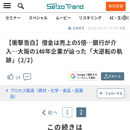
無料登録
セミナー
スペシャル
ムービー
リスキリング
AI・生成AI
会員限定
2026/05/07 06:50 掲載
【衝撃告白】借金は売上の5倍…銀行が介
入…大阪の140年企業が辿った「大逆転の軌
跡」(2/2)
共有する
14
プロセス製造（素材・化学・食品・医薬
フォローする
品）
1
2
前へ
この続きは