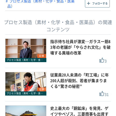
プロセス製造（素材・化学・食品・医薬
フォローする
品）
プロセス製造（素材・化学・食品・医薬品）の関連
コンテンツ
指示待ち社員が激変…ガラス一筋8
3年の老舗が「やらされ文化」を破
壊する異端の改革
記事
3
プロセス製造（素材・化学・食品・医薬品）
従業員20人未満の「町工場」に年
200人超が殺到、若者が集まりま
くる“驚きの秘密”
記事
31
プロセス製造（素材・化学・食品・医薬品）
史上最大の「銅鉱床」を発見、ゲ
イツやベゾス、三菱商事も出資す