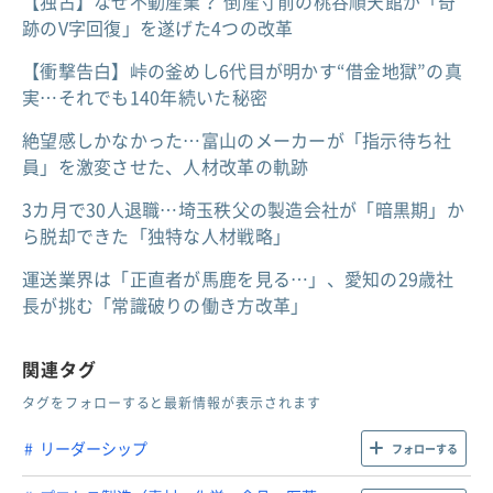
【独占】なぜ不動産業？ 倒産寸前の桃谷順天館が「奇
跡のV字回復」を遂げた4つの改革
【衝撃告白】峠の釜めし6代目が明かす“借金地獄”の真
実…それでも140年続いた秘密
絶望感しかなかった…富山のメーカーが「指示待ち社
員」を激変させた、人材改革の軌跡
3カ月で30人退職…埼玉秩父の製造会社が「暗黒期」か
ら脱却できた「独特な人材戦略」
運送業界は「正直者が馬鹿を見る…」、愛知の29歳社
長が挑む「常識破りの働き方改革」
関連タグ
タグをフォローすると最新情報が表示されます
リーダーシップ
フォローする