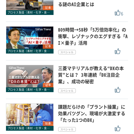
る謎のAI企業とは
記事
6
プロセス製造（素材・化学・食品・医薬品）
809時間→58秒「5万倍効率化」の
衝撃、レゾナックのエグすぎる「A
I×量子」活用
記事
プロセス製造（素材・化学・食品・医薬品）
三菱マテリアルが教える“DXの本
質”とは？ 3年連続「DX注目企
業」、成功の秘密
記事
プロセス製造（素材・化学・食品・医薬品）
課題だらけの「プラント操業」に
効果バツグン、現場が大激変する
「たった1つのDX」
記事
プロセス製造（素材・化学・食品・医薬品）