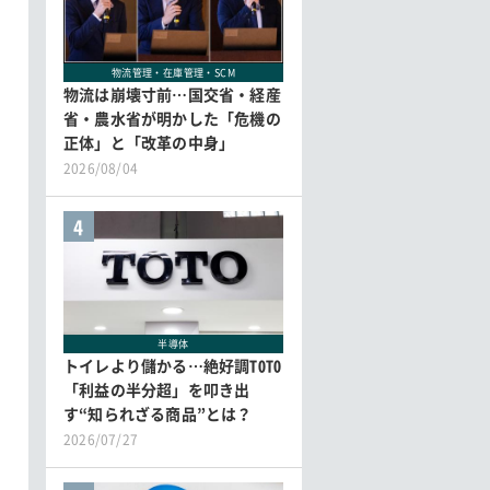
物流管理・在庫管理・SCM
物流は崩壊寸前…国交省・経産
省・農水省が明かした「危機の
正体」と「改革の中身」
2026/08/04
4
半導体
トイレより儲かる…絶好調TOTO
「利益の半分超」を叩き出
す“知られざる商品”とは？
2026/07/27