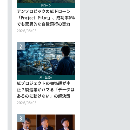
ドローン
アンソロピックのAIドローン
「Project Pilot」、成功率0％
でも驚異的な自律飛行の実力
2026/08/03
2
AI・生成AI
AIプロジェクトの40％超が中
止？製造業がハマる「データは
あるのに動けない」の解決策
2026/08/03
3