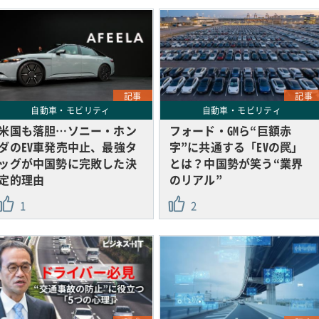
記事
記事
自動車・モビリティ
自動車・モビリティ
米国も落胆…ソニー・ホン
フォード・GMら“巨額赤
ダのEV車発売中止、最強タ
字”に共通する「EVの罠」
ッグが中国勢に完敗した決
とは？中国勢が笑う“業界
定的理由
のリアル”
1
2