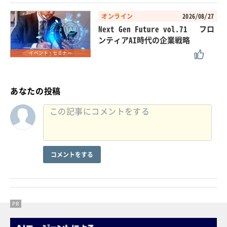
オンライン
2026/08/27
Next Gen Future vol.71 フロ
ンティアAI時代の企業戦略
イベント・セミナー
あなたの投稿
コメントをする
PR
PR
PR