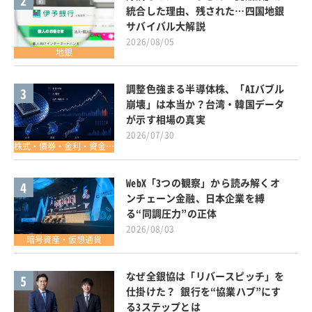
2
統合した理由、残された…四国地銀
サバイバル大解説
2026/08/05
地銀
調整色強まる半導体株、「AIバブル
3
崩壊」は本当か？台湾・韓国データ
が示す相場の真実
2026/07/30
株式・債券・金利・資金調達
WebX「3つの観察」から読み解くオ
4
ンチェーン金融、日本企業を縛
る“同調圧力”の正体
2026/08/03
暗号資産・仮想通貨
なぜ全銀協は「リバースピッチ」を
5
仕掛けた？ 銀行を“協業ハブ”にす
る3ステップとは