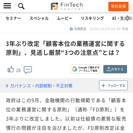
無料登録
セミナー
スペシャル
ムービー
リスキリング
AI・生成AI
会員限定
2024/10/29 06:30 掲載
3年ぶり改定「顧客本位の業務運営に関する
原則」、見逃し厳禁“3つの注意点”とは？
共有する
28
ガバナンス・内部統制・不正対策
フォローする
政府はこの9月、金融機関の行動規範である「顧客本
位の業務運営に関する原則」（通称「FD原則」）を
3年ぶりに改定しました。以前は仕組債の悪質な販売
慣行の問題が注目を浴びましたが、FD原則改定は金