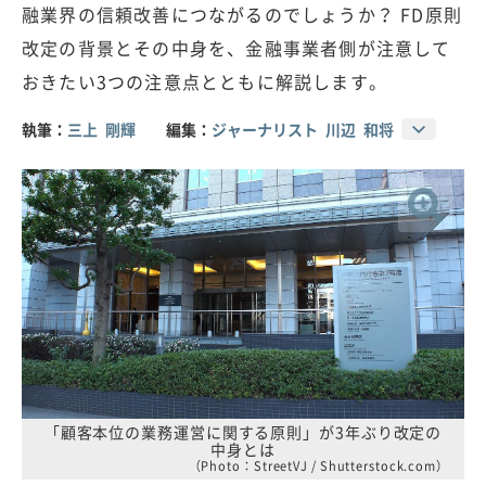
融業界の信頼改善につながるのでしょうか？ FD原則
改定の背景とその中身を、金融事業者側が注意して
おきたい3つの注意点とともに解説します。
執筆：
三上 剛輝
編集：
ジャーナリスト 川辺 和将
「顧客本位の業務運営に関する原則」が3年ぶり改定の
中身とは
（Photo：StreetVJ / Shutterstock.com）