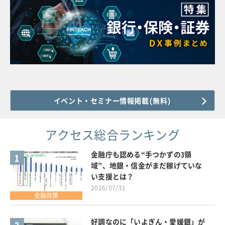
イベント・セミナー情報掲載(無料)
アクセス総合ランキング
金融庁も認める“手つかずの3領
1
域”、地銀・信金がまだ稼げていな
い支援とは？
2026/07/31
金融政策
好調なのに「いよぎん・愛媛銀」が