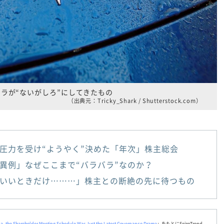
スラが“ないがしろ”にしてきたもの
（出典元：Tricky_Shark / Shutterstock.com）
圧力を受け“ようやく”決めた「年次」株主総会
異例」なぜここまで“バラバラ”なのか？
いいときだけ………」株主との断絶の先に待つもの
la, the Shareholder Meeting Schedule Was Just the Latest Governance Drama
」をもとにSeizoTrend