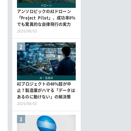
ドローン
アンソロピックのAIドローン
「Project Pilot」、成功率0％
でも驚異的な自律飛行の実力
2026/08/03
2
AI・生成AI
AIプロジェクトの40％超が中
止？製造業がハマる「データは
あるのに動けない」の解決策
2026/08/03
3