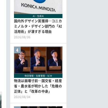
AI・生成AI
国内外デザイン賞獲得…コニカ
ミノルタ・デザイン部門の「AI
活用術」が凄すぎる理由
2026/08/06
4
物流管理・在庫管理・SCM
物流は崩壊寸前…国交省・経産
省・農水省が明かした「危機の
正体」と「改革の中身」
2026/08/04