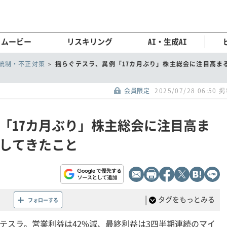
ムービー
リスキリング
AI・生成AI
統制・不正対策
揺らぐテスラ、異例「17カ月ぶり」株主総会に注目高ま
会員限定
2025/07/28 06:50 
「17カ月ぶり」株主総会に注目高ま
してきたこと
|
タグをもっとみる
フォローする
たテスラ。営業利益は42%減、最終利益は3四半期連続のマイ