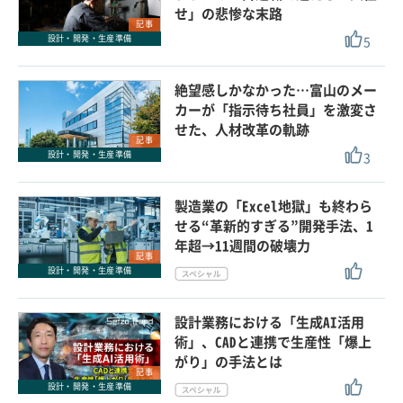
せ」の悲惨な末路
記事
5
設計・開発・生産準備
絶望感しかなかった…富山のメー
カーが「指示待ち社員」を激変さ
せた、人材改革の軌跡
記事
3
設計・開発・生産準備
製造業の「Excel地獄」も終わら
せる“革新的すぎる”開発手法、1
年超→11週間の破壊力
記事
設計・開発・生産準備
設計業務における「生成AI活用
術」、CADと連携で生産性「爆上
がり」の手法とは
記事
設計・開発・生産準備