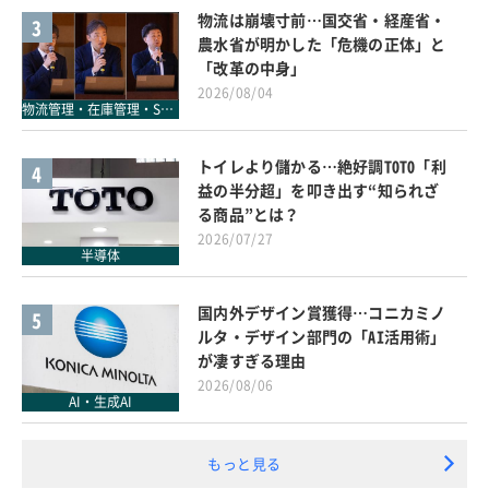
物流は崩壊寸前…国交省・経産省・
3
農水省が明かした「危機の正体」と
「改革の中身」
2026/08/04
物流管理・在庫管理・SCM
トイレより儲かる…絶好調TOTO「利
4
益の半分超」を叩き出す“知られざ
る商品”とは？
2026/07/27
半導体
国内外デザイン賞獲得…コニカミノ
5
ルタ・デザイン部門の「AI活用術」
が凄すぎる理由
2026/08/06
AI・生成AI
もっと見る