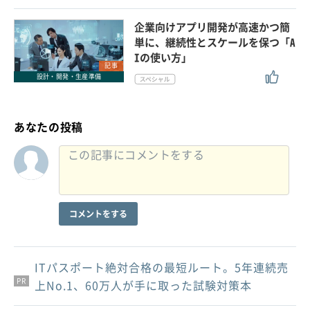
企業向けアプリ開発が高速かつ簡
単に、継続性とスケールを保つ「A
Iの使い方」
記事
設計・開発・生産準備
あなたの投稿
コメントをする
ITパスポート絶対合格の最短ルート。5年連続売
PR
PR
PR
上No.1、60万人が手に取った試験対策本