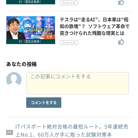
EV（電気自動車）
テスラは“走るAI”、日本車は“昭
和の鉄塊”？ ソフトウェア革命で
突きつけられた残酷な現実とは
記事
EV（電気自動車）
あなたの投稿
コメントをする
ITパスポート絶対合格の最短ルート。5年連続売
PR
PR
PR
上No.1、60万人が手に取った試験対策本