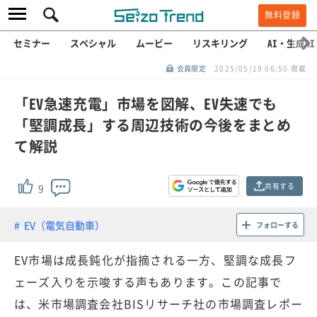
無料登録
セミナー
スペシャル
ムービー
リスキリング
AI・生成AI
会員限定
2025/05/19 06:50 掲載
「EV急速充電」市場を図解、EV失速でも
「堅調成長」する周辺技術の今後をまとめ
て解説
共有する
9
EV（電気自動車）
フォローする
EV市場は成長鈍化が指摘される一方、堅調な成長フ
ェーズ入りを示唆する声もあります。この記事で
は、米市場調査会社BISリサーチ社の市場調査レポー