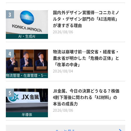
国内外デザイン賞獲得…コニカミノ
3
ルタ・デザイン部門の「AI活用術」
が凄すぎる理由
2026/08/06
AI・生成AI
物流は崩壊寸前…国交省・経産省・
4
農水省が明かした「危機の正体」と
「改革の中身」
2026/08/04
物流管理・在庫管理・SCM
JX金属、今日の決算どうなる？株価
5
4割下落後に問われる「AI材料」の
本当の成長力
2026/08/06
半導体