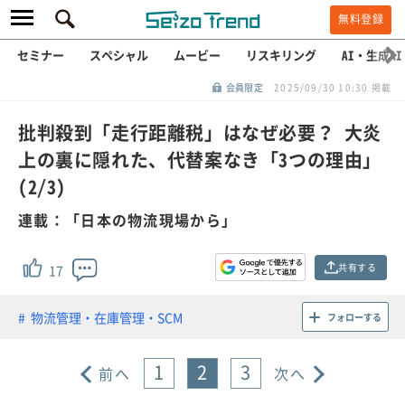
無料登録
セミナー
スペシャル
ムービー
リスキリング
AI・生成AI
会員限定
2025/09/30 10:30 掲載
批判殺到「走行距離税」はなぜ必要？ 大炎
上の裏に隠れた、代替案なき「3つの理由」
(2/3)
連載：「日本の物流現場から」
共有する
17
物流管理・在庫管理・SCM
フォローする
1
2
3
前へ
次へ