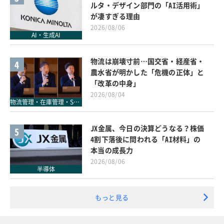
ルタ・デザイン部門の「AI活用術」
が凄すぎる理由
2026/08/06
AI・生成AI
物流は崩壊寸前…国交省・経産省・
4
農水省が明かした「危機の正体」と
「改革の中身」
2026/08/04
物流管理・在庫管理・SCM
JX金属、今日の決算どうなる？株価
5
4割下落後に問われる「AI材料」の
本当の成長力
2026/08/06
半導体
もっと見る