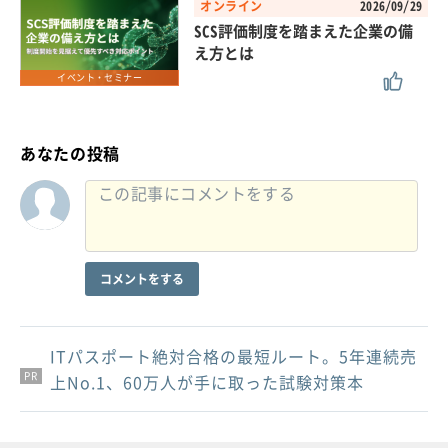
オンライン
2026/09/29
SCS評価制度を踏まえた企業の備
え方とは
イベント・セミナー
あなたの投稿
コメントをする
ITパスポート絶対合格の最短ルート。5年連続売
PR
PR
PR
上No.1、60万人が手に取った試験対策本