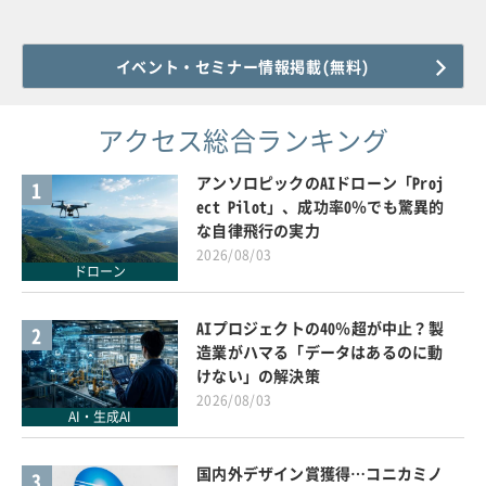
イベント・セミナー情報掲載(無料)
アクセス総合ランキング
アンソロピックのAIドローン「Proj
1
ect Pilot」、成功率0％でも驚異的
な自律飛行の実力
2026/08/03
ドローン
AIプロジェクトの40％超が中止？製
2
造業がハマる「データはあるのに動
けない」の解決策
2026/08/03
AI・生成AI
国内外デザイン賞獲得…コニカミノ
3