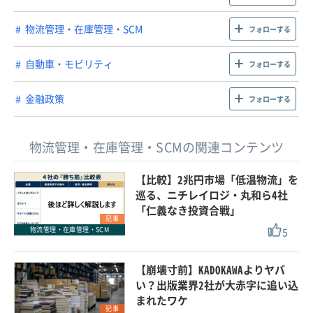
物流管理・在庫管理・SCM
フォローする
自動車・モビリティ
フォローする
金融政策
フォローする
物流管理・在庫管理・SCMの関連コンテンツ
【比較】2兆円市場「低温物流」を
巡る、ニチレイロジ・丸和ら4社
「仁義なき投資合戦」
記事
5
物流管理・在庫管理・SCM
【崩壊寸前】KADOKAWAよりヤバ
い？出版業界2社が大赤字に追い込
まれたワケ
記事