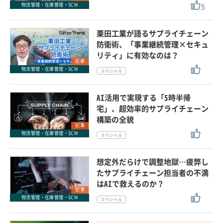
5
物流管理・在庫管理・SCM
栗田工業が語るサプライチェーン
防衛術、「事業継続管理×セキュ
リティ」に有効なのは？
記事
物流管理・在庫管理・SCM
AI活用で実現する「5時半帰
宅」、超効率的サプライチェーン
構築の全貌
記事
物流管理・在庫管理・SCM
想定外だらけで調整地獄…疲弊し
たサプライチェーン担当者の不満
はAIで救えるのか？
記事
物流管理・在庫管理・SCM