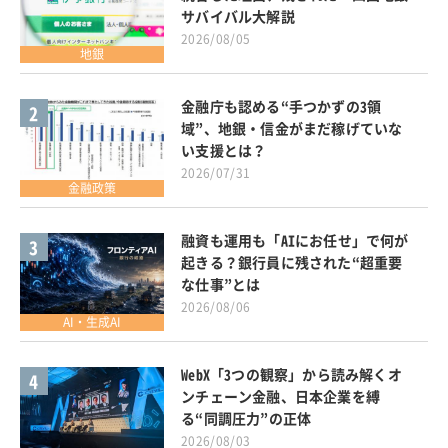
サバイバル大解説
2026/08/05
地銀
金融庁も認める“手つかずの3領
2
域”、地銀・信金がまだ稼げていな
い支援とは？
2026/07/31
金融政策
融資も運用も「AIにお任せ」で何が
3
起きる？銀行員に残された“超重要
な仕事”とは
2026/08/06
AI・生成AI
WebX「3つの観察」から読み解くオ
4
ンチェーン金融、日本企業を縛
る“同調圧力”の正体
2026/08/03