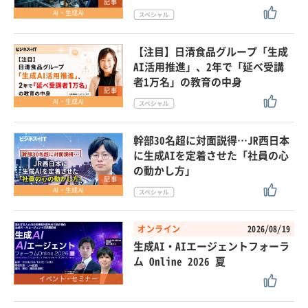
記事
AI・生成AI
【注目】日清食品グループ「生成
AI活用推進」、2年で「延べ受講
者1万名」の教育の中身
記事
AI・生成AI
幹部30名超に対面説得…JR西日本
に生成AIを定着させた「社員の心
の動かし方」
記事
AI・生成AI
オンライン
2026/08/19
生成AI・AIエージェントフォーラ
ム Online 2026 夏
イベント・セミナー