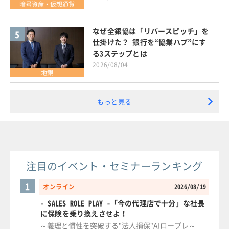
暗号資産・仮想通貨
なぜ全銀協は「リバースピッチ」を
5
仕掛けた？ 銀行を“協業ハブ”にす
る3ステップとは
2026/08/04
地銀
もっと見る
注目のイベント・セミナーランキング
1
オンライン
2026/08/19
- SALES ROLE PLAY -「今の代理店で十分」な社長
に保険を乗り換えさせよ！
～義理と慣性を突破する"法人損保"AIロープレ～