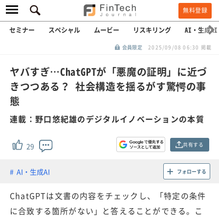
無料登録
セミナー
スペシャル
ムービー
リスキリング
AI・生成AI
会員限定
2025/09/08 06:30 掲載
ヤバすぎ…ChatGPTが「悪魔の証明」に近づ
きつつある？ 社会構造を揺るがす驚愕の事
態
連載：野口悠紀雄のデジタルイノベーションの本質
共有する
29
AI・生成AI
フォローする
ChatGPTは文書の内容をチェックし、「特定の条件
に合致する箇所がない」と答えることができる。こ