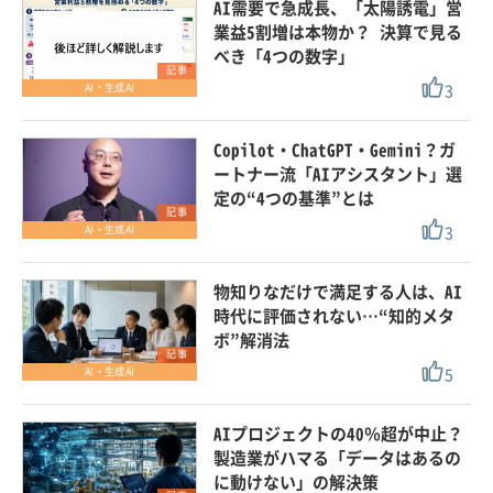
AI需要で急成長、「太陽誘電」営
業益5割増は本物か？ 決算で見る
べき「4つの数字」
記事
3
AI・生成AI
Copilot・ChatGPT・Gemini？ガ
ートナー流「AIアシスタント」選
定の“4つの基準”とは
記事
3
AI・生成AI
物知りなだけで満足する人は、AI
時代に評価されない…“知的メタ
ボ”解消法
記事
5
AI・生成AI
AIプロジェクトの40％超が中止？
製造業がハマる「データはあるの
に動けない」の解決策