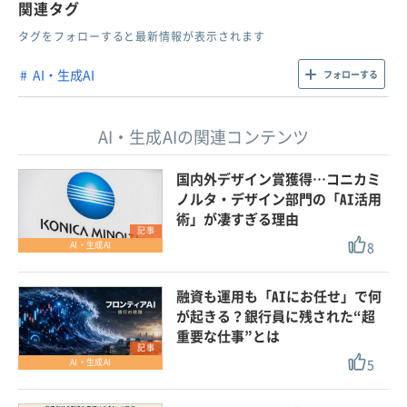
関連タグ
タグをフォローすると最新情報が表示されます
AI・生成AI
フォローする
AI・生成AIの関連コンテンツ
国内外デザイン賞獲得…コニカミ
ノルタ・デザイン部門の「AI活用
術」が凄すぎる理由
記事
8
AI・生成AI
融資も運用も「AIにお任せ」で何
が起きる？銀行員に残された“超
重要な仕事”とは
記事
5
AI・生成AI