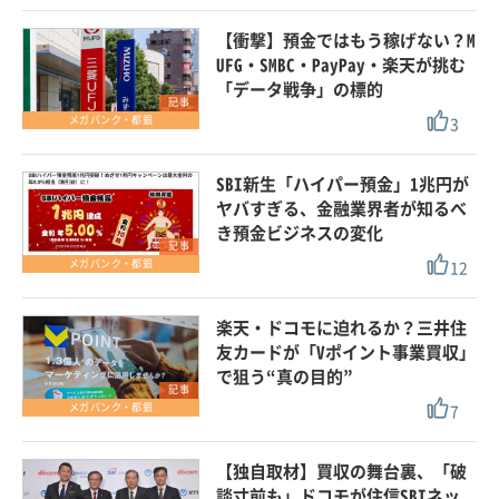
【衝撃】預金ではもう稼げない？M
UFG・SMBC・PayPay・楽天が挑む
「データ戦争」の標的
記事
3
メガバンク・都銀
SBI新生「ハイパー預金」1兆円が
ヤバすぎる、金融業界者が知るべ
き預金ビジネスの変化
記事
12
メガバンク・都銀
楽天・ドコモに迫れるか？三井住
友カードが「Vポイント事業買収」
で狙う“真の目的”
記事
7
メガバンク・都銀
【独自取材】買収の舞台裏、「破
談寸前も」ドコモが住信SBIネッ