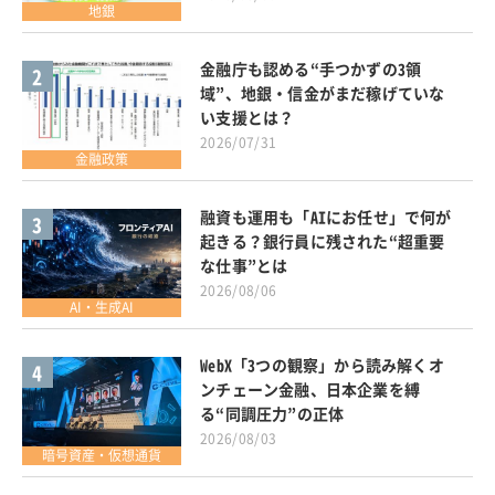
地銀
金融庁も認める“手つかずの3領
2
域”、地銀・信金がまだ稼げていな
い支援とは？
2026/07/31
金融政策
融資も運用も「AIにお任せ」で何が
3
起きる？銀行員に残された“超重要
な仕事”とは
2026/08/06
AI・生成AI
WebX「3つの観察」から読み解くオ
4
ンチェーン金融、日本企業を縛
る“同調圧力”の正体
2026/08/03
暗号資産・仮想通貨