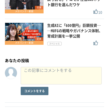
ト銀行を選んだワケ
記事
10
メガバンク・都銀
生成AIに「600億円」巨額投資─
─MUFGの戦略やガバナンス体制、
育成計画を一挙公開
記事
メガバンク・都銀
あなたの投稿
コメントをする