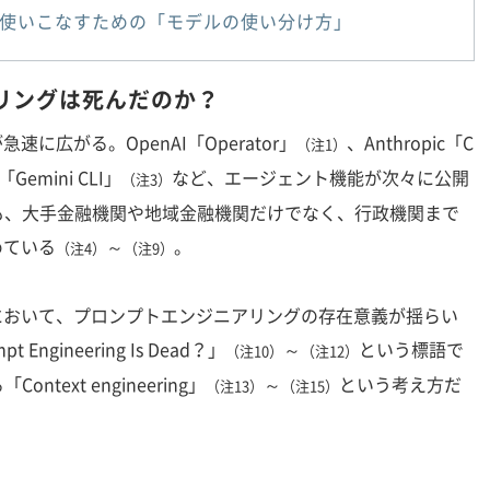
を使いこなすための「モデルの使い分け方」
リングは死んだのか？
に広がる。OpenAI「Operator」
、Anthropic「C
（注1）
「Gemini CLI」
など、エージェント機能が次々に公開
（注3）
も、大手金融機関や地域金融機関だけでなく、行政機関まで
めている
～
。
（注4）
（注9）
において、プロンプトエンジニアリングの存在意義が揺らい
ngineering Is Dead？」
～
という標語で
（注10）
（注12）
ext engineering」
～
という考え方だ
（注13）
（注15）