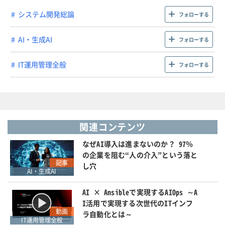
システム開発総論
フォローする
AI・生成AI
フォローする
IT運用管理全般
フォローする
関連コンテンツ
なぜAI導入は進まないのか？ 97％
の企業を阻む“人の介入”という落と
記事
し穴
AI・生成AI
AI × Ansibleで実現するAIOps ～A
I活用で実現する次世代のITインフ
動画
ラ自動化とは～
IT運用管理全般