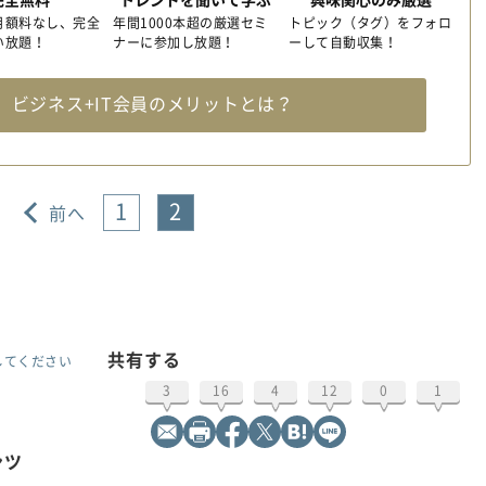
月額料なし、完全
年間1000本超の厳選セミ
トピック（タグ）をフォロ
い放題！
ナーに参加し放題！
ーして自動収集！
料
ビジネス+IT会員のメリットとは？
1
2
前へ
共有する
してください
3
16
4
12
0
1
ンツ