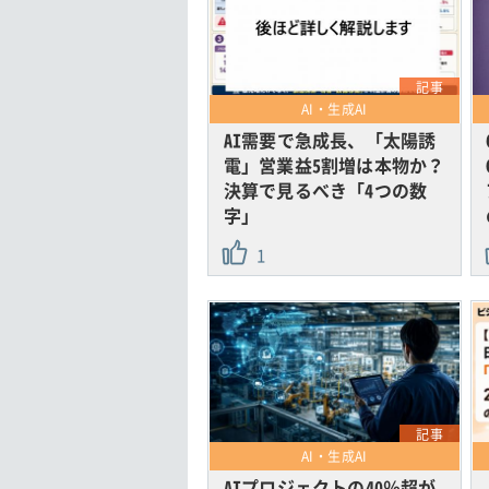
記事
AI・生成AI
AI需要で急成長、「太陽誘
電」営業益5割増は本物か？
決算で見るべき「4つの数
字」
1
記事
AI・生成AI
AIプロジェクトの40％超が