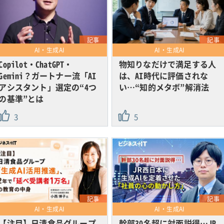
記事
記事
AI・生成AI
AI・生成AI
Copilot・ChatGPT・
物知りなだけで満足する人
Gemini？ガートナー流「AI
は、AI時代に評価されな
アシスタント」選定の“4つ
い…“知的メタボ”解消法
の基準”とは
3
5
記事
記事
AI・生成AI
AI・生成AI
【注目】日清食品グループ
幹部30名超に対面説得…JR