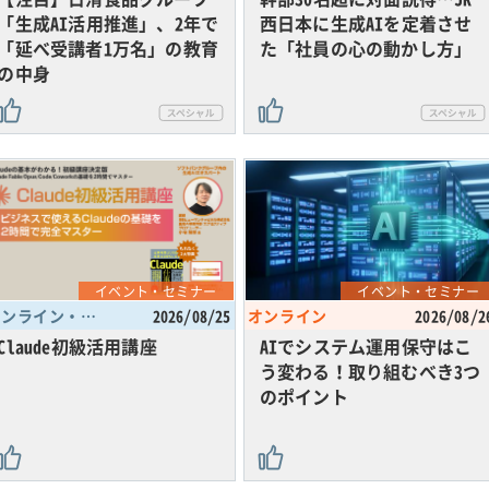
「生成AI活用推進」、2年で
西日本に生成AIを定着させ
「延べ受講者1万名」の教育
た「社員の心の動かし方」
の中身
イベント・セミナー
イベント・セミナー
オンライン・東京都
2026/08/25
オンライン
2026/08/2
Claude初級活用講座
AIでシステム運用保守はこ
う変わる！取り組むべき3つ
のポイント