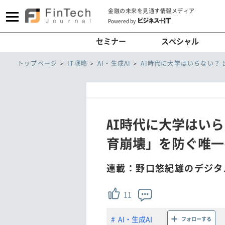
金融の未来を見通す情報メディア
Powered by
セミナー
スペシャル
トップページ
IT戦略
AI・生成AI
AI時代に大学はいらない？
AI時代に大学はい
育崩壊」を防ぐ唯一の
連載：野口悠紀雄のデジタ
11
AI・生成AI
フォローする