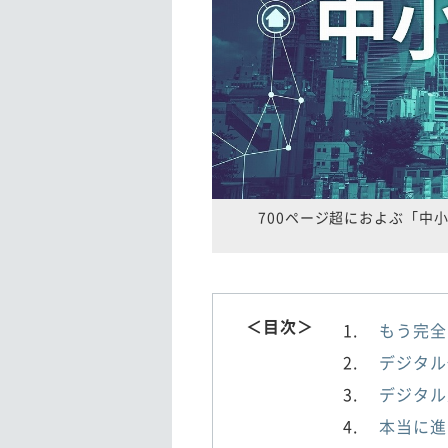
700ページ超におよぶ「中
＜目次＞
もう完全
デジタル
デジタル
本当に進