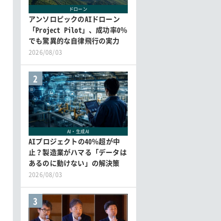
ドローン
アンソロピックのAIドローン
「Project Pilot」、成功率0％
でも驚異的な自律飛行の実力
2026/08/03
2
AI・生成AI
AIプロジェクトの40％超が中
止？製造業がハマる「データは
あるのに動けない」の解決策
2026/08/03
3