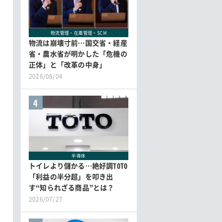
物流管理・在庫管理・SCM
物流は崩壊寸前…国交省・経産
省・農水省が明かした「危機の
正体」と「改革の中身」
2026/08/04
4
半導体
トイレより儲かる…絶好調TOTO
「利益の半分超」を叩き出
す“知られざる商品”とは？
2026/07/27