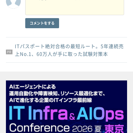
コメントをする
ITパスポート絶対合格の最短ルート。5年連続売
PR
PR
PR
上No.1、60万人が手に取った試験対策本