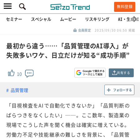
無料登録
セミナー
スペシャル
ムービー
リスキリング
AI・生成AI
会員限定
2025/09/30 06:50 掲載
最初から違う……「品質管理のAI導入」が
失敗多いワケ、日立だけが知る“成功手順”
共有する
10
品質管理
フォローする
「目視検査をAIで自動化できないか」「品質判断の
ばらつきをなくしたい」──。ここ数年、製造業の
現場でこうした声を聞く機会は確実に増えている。
労働力不足や技能継承の難しさを背景に、「品質管