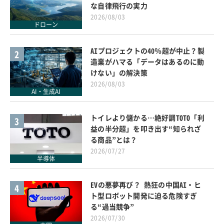
な自律飛行の実力
2026/08/03
ドローン
AIプロジェクトの40％超が中止？製
2
造業がハマる「データはあるのに動
けない」の解決策
2026/08/03
AI・生成AI
トイレより儲かる…絶好調TOTO「利
3
益の半分超」を叩き出す“知られざ
る商品”とは？
2026/07/27
半導体
EVの悪夢再び？ 熱狂の中国AI・ヒ
4
ト型ロボット開発に迫る危険すぎ
る“過当競争”
2026/07/30