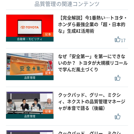
品質管理の関連コンテンツ
【完全解説】今1番熱い…トヨタ・
ホンダら最強企業の「超・日本的
な」生成AI活用術
記事
17
自動車・モビリティ
なぜ「安全第一」を第一にできな
いのか？ トヨタが大規模リコール
で学んだ風土づくり
記事
品質管理
クックパッド、グリー、ミクシ
ィ、ネクストの品質管理マネージ
ャが本音で語る（後編）
記事
品質管理
クックパッド、グリー、ミクシ