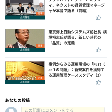
ィ、ネクストの品質管理マネージ
ャが本音で語る（前編）
記事
品質管理
東京海上日動システムズ前社長 横
塚裕志氏が語る、新しい時代の
「品質」の定義
記事
品質管理
事例からみる運用現場の「Must C
an’tの問題」：新規案件を獲得す
る運用管理ケーススタディ（2）
記事
品質管理
あなたの投稿