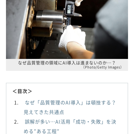
なぜ品質管理の領域にAI導入は進まないのか…？
（Photo/Getty Images）
＜目次＞
なぜ「品質管理のAI導入」は頓挫する？
見えてきた共通点
誤解が多い…AI活用「成功・失敗」を決
める”ある工程”