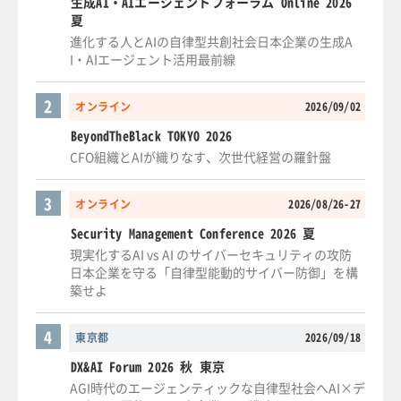
生成AI・AIエージェントフォーラム Online 2026
夏
進化する人とAIの自律型共創社会日本企業の生成A
I・AIエージェント活用最前線
2
オンライン
2026/09/02
BeyondTheBlack TOKYO 2026
CFO組織とAIが織りなす、次世代経営の羅針盤
3
オンライン
2026/08/26-27
Security Management Conference 2026 夏
現実化するAI vs AI のサイバーセキュリティの攻防
日本企業を守る「自律型能動的サイバー防御」を構
築せよ
4
東京都
2026/09/18
DX&AI Forum 2026 秋 東京
AGI時代のエージェンティックな自律型社会へAI×デ