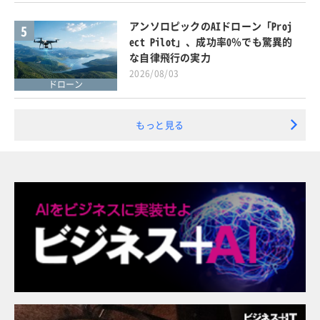
アンソロピックのAIドローン「Proj
5
ect Pilot」、成功率0％でも驚異的
な自律飛行の実力
2026/08/03
ドローン
もっと見る