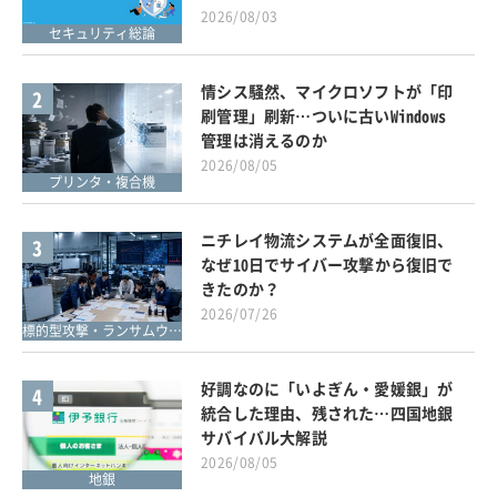
2026/08/03
セキュリティ総論
情シス騒然、マイクロソフトが「印
2
刷管理」刷新…ついに古いWindows
管理は消えるのか
2026/08/05
プリンタ・複合機
ニチレイ物流システムが全面復旧、
3
なぜ10日でサイバー攻撃から復旧で
きたのか？
2026/07/26
標的型攻撃・ランサムウェア対策
好調なのに「いよぎん・愛媛銀」が
4
統合した理由、残された…四国地銀
サバイバル大解説
2026/08/05
地銀