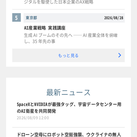
ジタルを駆使した日本企業のAX戦略
5
東京都
2026/08/28
AI産業戦略 実践講座
生成 AI ブームのその先へ ── AI 産業全体を俯瞰
し、35 年先の事
もっと見る
最新ニュース
SpaceXとNVIDIAが最強タッグ、宇宙データセンター用
のAI衛星を共同開発
2026/08/09 12:00
ドローン空母にロボット空挺強襲、ウクライナの無人