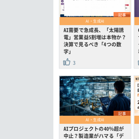
記事
AI・生成AI
AI需要で急成長、「太陽誘
電」営業益5割増は本物か？
決算で見るべき「4つの数
字」
3
記事
AI・生成AI
AIプロジェクトの40％超が
中止？製造業がハマる「デ