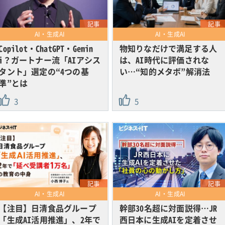
記事
記事
AI・生成AI
AI・生成AI
Copilot・ChatGPT・Gemin
物知りなだけで満足する人
i？ガートナー流「AIアシス
は、AI時代に評価されな
タント」選定の“4つの基
い…“知的メタボ”解消法
準”とは
3
5
記事
記事
AI・生成AI
AI・生成AI
【注目】日清食品グループ
幹部30名超に対面説得…JR
「生成AI活用推進」、2年で
西日本に生成AIを定着させ