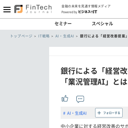
金融の未来を見通す情報メディア
Powered by
セミナー
スペシャル
トップページ
IT戦略
AI・生成AI
銀行による「経営改善提案」
銀行による「経営改
「業況管理AI」と
AI・生成AI
フォローする
中小企業に対する経営改善のサ