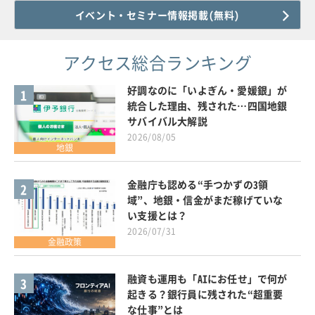
イベント・セミナー情報掲載(無料)
アクセス総合ランキング
好調なのに「いよぎん・愛媛銀」が
1
統合した理由、残された…四国地銀
サバイバル大解説
2026/08/05
地銀
金融庁も認める“手つかずの3領
2
域”、地銀・信金がまだ稼げていな
い支援とは？
2026/07/31
金融政策
融資も運用も「AIにお任せ」で何が
3
起きる？銀行員に残された“超重要
な仕事”とは