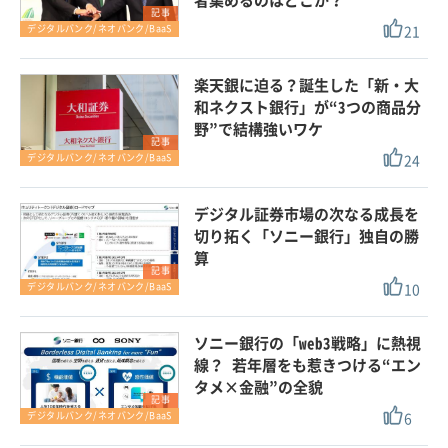
者集めるのはどこか？
記事
21
デジタルバンク/ネオバンク/BaaS
楽天銀に迫る？誕生した「新・大
和ネクスト銀行」が“3つの商品分
野”で結構強いワケ
記事
24
デジタルバンク/ネオバンク/BaaS
デジタル証券市場の次なる成長を
切り拓く「ソニー銀行」独自の勝
算
記事
10
デジタルバンク/ネオバンク/BaaS
ソニー銀行の「web3戦略」に熱視
線？ 若年層をも惹きつける“エン
タメ×金融”の全貌
記事
6
デジタルバンク/ネオバンク/BaaS