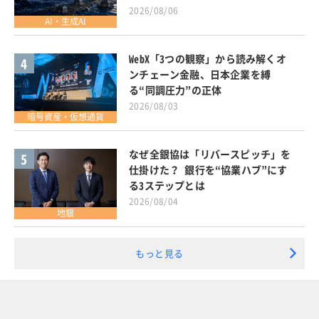
2026/08/06
AI・生成AI
WebX「3つの観察」から読み解くオ
4
ンチェーン金融、日本企業を縛
る“同調圧力”の正体
2026/08/03
暗号資産・仮想通貨
なぜ全銀協は「リバースピッチ」を
5
仕掛けた？ 銀行を“協業ハブ”にす
る3ステップとは
2026/08/04
地銀
もっと見る