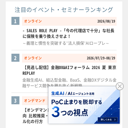
注目のイベント・セミナーランキング
1
オンライン
2026/08/19
- SALES ROLE PLAY -「今の代理店で十分」な社長
に保険を乗り換えさせよ！
～義理と慣性を突破する"法人損保"AIロープレ～
2
オンライン
2026/07/29-08/29
【見逃し配信】金融DX&AIフォーラム 2026 夏 東京
REPLAY
金融生成AI、組込型金融、BaaS、金融DXデジタル金
融サービス競争を勝ち抜く新戦略
3
オンデマンド
2025/12/16-09/25
【オンデマンド】保険業法改正と金融行政の最新動
向 比較推奨・便宜供与・顧客本位の運営とデジタ
ル化の行方