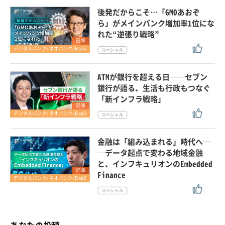
後発だからこそ…「GMOあおぞ
ら」がメインバンク増加率1位にな
れた“逆張り戦略”
記事
デジタルバンク/ネオバンク/BaaS
ATMが銀行を超える日──セブン
銀行が語る、生活も行政もつなぐ
「新インフラ戦略」
記事
デジタルバンク/ネオバンク/BaaS
金融は「組み込まれる」時代へ─
─データ起点で変わる地域金融
と、インフキュリオンのEmbedded
記事
Finance
デジタルバンク/ネオバンク/BaaS