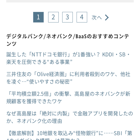
1
2
3
4
次へ
デジタルバンク/ネオバンク/BaaSのおすすめコンテ
ンツ
誕生した「NTTドコモ銀行」が1番強い？ KDDI・SB・
楽天を圧倒できる“ある事業”
三井住友の「Olive経済圏」に利用者殺到のワケ、他社
を凌ぐ…“使いやすさの秘密”
「平均積立額2.5倍」の衝撃、高島屋のネオバンクが新
規顧客を獲得できたワケ
なぜ高島屋は「絶対に内製」で金融アプリを開発したの
か、ネオバンク化の理由
【徹底解剖】10地銀を取込み“怪物銀行”に……SBI「第