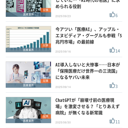
していた…「AI時代の名医」に求
められる役割
記事
6
医療業界
2025/09/23
今アツい「医療AI」、アップル・
エヌビディア・グーグルも参戦「5
兆円市場」の最前線
記事
14
医療業界
2025/09/16
AI導入しないと大惨事……日本が
「保険医療だけ世界一の三流国」
になるヤバい未来
記事
3
医療業界
2025/09/14
ChatGPTが「崩壊寸前の医療現
場」を激変させる？「とりあえず
病院」が無くなる新常識
記事
11
医療業界
2025/06/30