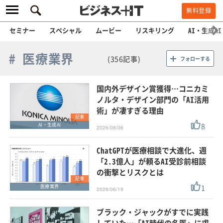
無料登録
セミナー
スペシャル
ムービー
リスキリング
AI・生成AI
# 医療業界
(356記事)
フォローする
国内外デザイン賞獲得…コニカミ
ノルタ・デザイン部門の「AI活用
術」が凄すぎる理由
記事
8
AI・生成AI
2026/08/06
ChatGPTが医療相談で大進化、週
「2.3億人」が頼るAI受診前相談
の衝撃とリスクとは
記事
1
医療業界
2026/06/19
ブラック・ジャックがすでに実践