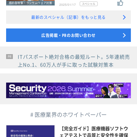
標的型攻撃・ランサムウェア対策
2025/01/17
最新のスペシャル（記事）をもっと見る
広告掲載・PRのお問い合わせ
ITパスポート絶対合格の最短ルート。5年連続売
PR
PR
PR
上No.1、60万人が手に取った試験対策本
# 医療業界のホワイトペーパー
【完全ガイド】医療機器ソフトウ
ェアテストで品質と安全性を確保