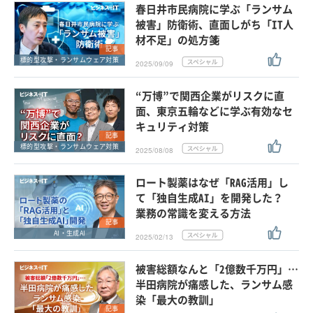
春日井市民病院に学ぶ「ランサム
被害」防衛術、直面しがち「IT人
材不足」の処方箋
記事
標的型攻撃・ランサムウェア対策
2025/09/09
“万博”で関西企業がリスクに直
面、東京五輪などに学ぶ有効なセ
キュリティ対策
記事
標的型攻撃・ランサムウェア対策
2025/08/08
ロート製薬はなぜ「RAG活用」し
て「独自生成AI」を開発した？
業務の常識を変える方法
記事
AI・生成AI
2025/02/13
被害総額なんと「2億数千万円」…
半田病院が痛感した、ランサム感
染「最大の教訓」
記事