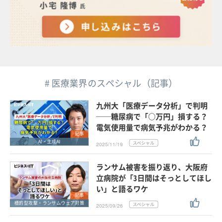
# 医療業界のスペシャル（記事）
九州大「医療データ分析」で判明
──糖尿病で「○万円」損する？
電気使用量で病気予兆がわかる？
記事
AI・生成AI
2025/11/19
ランサム被害を振り返り、大阪府
立病院が「3日間はそっとしてほし
い」と語るワケ
記事
標的型攻撃・ランサムウェア対策
2025/09/26