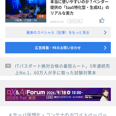
本当に使いやすいのか？ベンダー
提供の「SaaS特化型・生成AI」の
リアルな実力
記事
IT戦略・IT投資・DX
2025/07/31
最新のスペシャル（記事）をもっと見る
広告掲載・PRのお問い合わせ
ITパスポート絶対合格の最短ルート。5年連続売
PR
PR
PR
上No.1、60万人が手に取った試験対策本
# サーバ仮想化・コンテナのホワイトペーパー