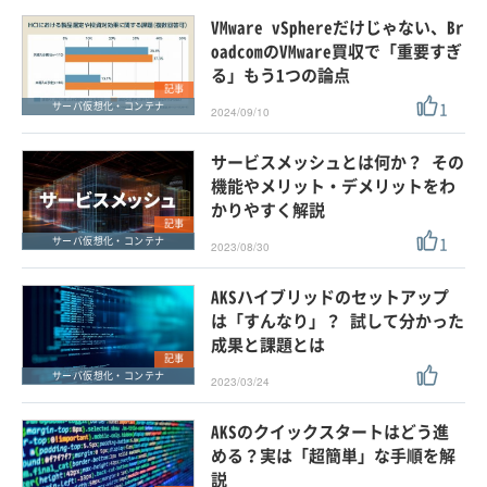
VMware vSphereだけじゃない、Br
oadcomのVMware買収で「重要すぎ
る」もう1つの論点
記事
1
サーバ仮想化・コンテナ
2024/09/10
サービスメッシュとは何か？ その
機能やメリット・デメリットをわ
かりやすく解説
記事
1
サーバ仮想化・コンテナ
2023/08/30
AKSハイブリッドのセットアップ
は「すんなり」？ 試して分かった
成果と課題とは
記事
サーバ仮想化・コンテナ
2023/03/24
AKSのクイックスタートはどう進
める？実は「超簡単」な手順を解
説