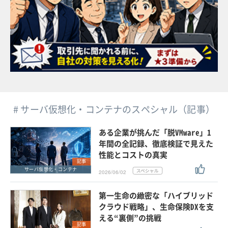
# サーバ仮想化・コンテナのスペシャル（記事）
ある企業が挑んだ「脱VMware」1
年間の全記録、徹底検証で見えた
性能とコストの真実
記事
サーバ仮想化・コンテナ
2026/06/02
第一生命の緻密な「ハイブリッド
クラウド戦略」、生命保険DXを支
える“裏側”の挑戦
記事