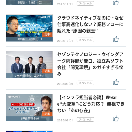
IT戦略・IT投資・DX
2025/12/11
クラウドネイティブなのに…なぜ
仕事高速化しない？業務フローに
隠れた“原因の親玉”
記事
IT戦略・IT投資・DX
2025/10/24
セゾンテクノロジー・ウイングア
ーク両幹部が告白、独立系ソフト
会社「開発環境」のガチすぎる悩
記事
み
サーバ仮想化・コンテナ
2025/09/30
【インフラ担当者必読】VMwar
e“大変革”にどう対応？ 無視でき
ない「あの存在」
記事
IT運用管理全般
2025/08/01