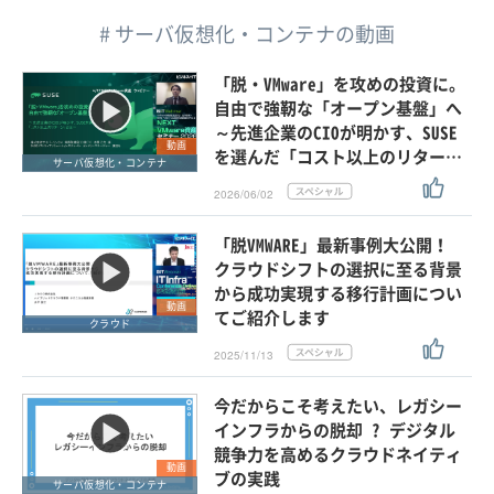
# サーバ仮想化・コンテナの動画
「脱・VMware」を攻めの投資に。
自由で強靭な「オープン基盤」へ
～先進企業のCIOが明かす、SUSE
動画
を選んだ「コスト以上のリター…
サーバ仮想化・コンテナ
2026/06/02
「脱VMWARE」最新事例大公開！
クラウドシフトの選択に至る背景
から成功実現する移行計画につい
動画
てご紹介します
クラウド
2025/11/13
今だからこそ考えたい、レガシー
インフラからの脱却 ? デジタル
競争力を高めるクラウドネイティ
動画
ブの実践
サーバ仮想化・コンテナ