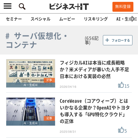
無料登録
セミナー
スペシャル
ムービー
リスキリング
AI・生成AI
# サーバ仮想化・
(656記
フォローする
コンテナ
事)
フィジカルAIは本当に成長戦略
か？米メディアが暴いた人手不足
日本における実装の必然
記事
15
AI・生成AI
2026/04/16
CoreWeave（コアウィーブ）とは
いかなる企業か？OpenAIやトヨタ
も導入する「GPU特化クラウド」
記事
の正体
AI・生成AI
5
2025/08/31