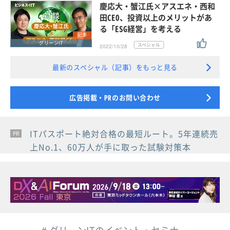
慶応大・蟹江氏×アスエネ・西和
田CEO、投資以上のメリットがあ
る「ESG経営」を考える
記事
グリーンIT
2022/10/28
最新のスペシャル（記事）をもっと見る
広告掲載・PRのお問い合わせ
ITパスポート絶対合格の最短ルート。5年連続売
PR
PR
PR
上No.1、60万人が手に取った試験対策本