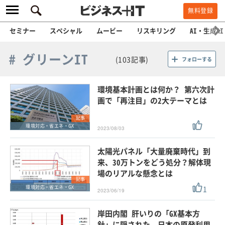
無料登録
セミナー
スペシャル
ムービー
リスキリング
AI・生成AI
# グリーンIT
(103記事)
フォローする
環境基本計画とは何か？ 第六次計
画で「再注目」の2大テーマとは
記事
環境対応・省エネ・GX
2023/08/03
太陽光パネル「大量廃棄時代」到
来、30万トンをどう処分？解体現
場のリアルな懸念とは
記事
1
環境対応・省エネ・GX
2023/06/19
岸田内閣 肝いりの「GX基本方
針」に隠された、日本の原発利用