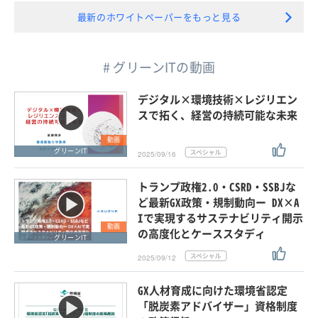
最新のホワイトペーパーをもっと見る
# グリーンITの動画
デジタル×環境技術×レジリエン
スで拓く、経営の持続可能な未来
動画
グリーンIT
2025/09/16
トランプ政権2.0・CSRD・SSBJな
ど最新GX政策・規制動向ー DX×A
Iで実現するサステナビリティ開示
動画
の高度化とケーススタディ
グリーンIT
2025/09/12
GX人材育成に向けた環境省認定
「脱炭素アドバイザー」資格制度