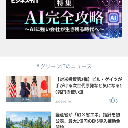
# グリーンITのニュース
【対米投資第2弾】ビル・ゲイツが
手がける次世代原発など気になる1
0兆円の使い道
記事
8
グリーンIT
2026/03/19
経産省が「AI×省エネ」指針を初
公表、最大1億円のEMS導入補助金
開始