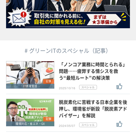
# グリーンITのスペシャル（記事）
「ノンコア業務に時間とられる」
問題……疲弊する情シスを救
う“最短ルート”の解決策
記事
IT資産管理
2025/10/16
脱炭素化に苦戦する日本企業を後
押し、環境省が新設「脱炭素アド
バイザー」を解説
記事
環境対応・省エネ・GX
2024/05/07