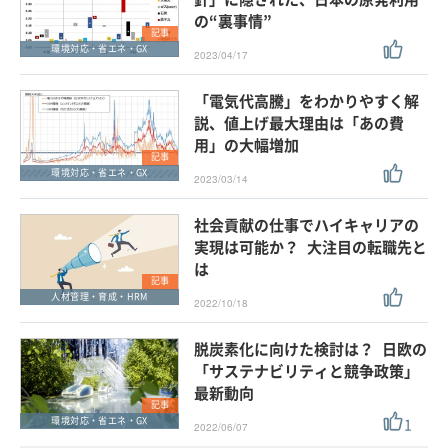
の“裏事情”
記事
環境対応・省エネ・GX
2023/04/17
「電気代高騰」をわかりやすく解
説、値上げ最大理由は「あの費
用」の大幅増加
記事
環境対応・省エネ・GX
2023/03/14
社会貢献の仕事でハイキャリアの
実現は可能か？ 大注目の転職先と
は
記事
人材管理・育成・HRM
2022/10/18
脱炭素化に向けた検討は？ 日欧の
「サステナビリティと競争政策」
最新動向
記事
1
環境対応・省エネ・GX
2022/06/07