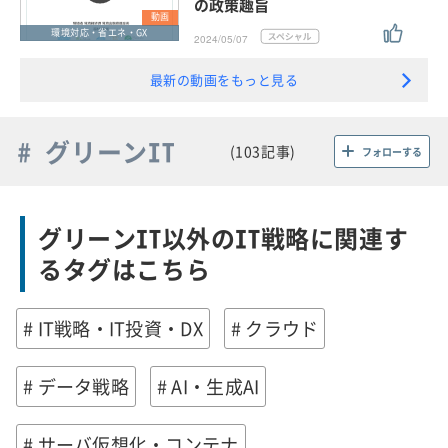
の政策趣旨
動画
環境対応・省エネ・GX
2024/05/07
最新の動画をもっと見る
# グリーンIT
(103記事)
フォローする
グリーンIT以外のIT戦略に関連す
るタグはこちら
# IT戦略・IT投資・DX
# クラウド
# データ戦略
# AI・生成AI
# サーバ仮想化・コンテナ