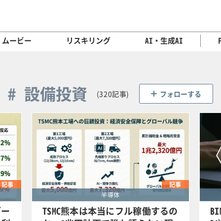
ムービー
リスキリング
AI・生成AI
# 設備投資
(320記事)
フォローする
記事
記事
半導体
グー
TSMC熊本は本当にフル稼働するの
B