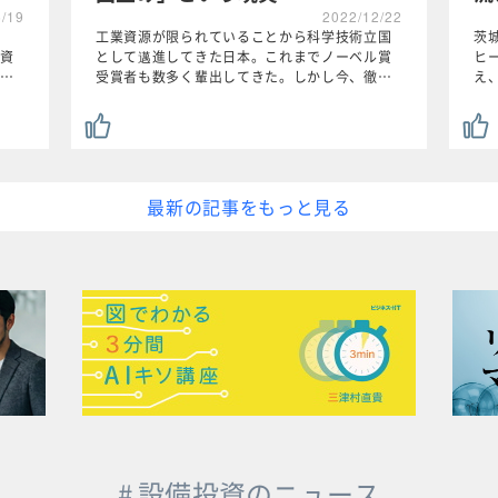
6/19
2022/12/22
工業資源が限られていることから科学技術立国
茨
資
として邁進してきた日本。これまでノーベル賞
ヒ
…
受賞者も数多く輩出してきた。しかし今、徹…
え
最新の記事をもっと見る
# 設備投資のニュース