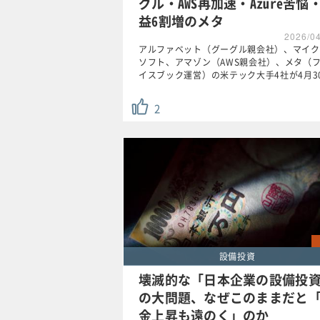
グル・AWS再加速・Azure苦悩
益6割増のメタ
2026/0
アルファベット（グーグル親会社）、マイク
ソフト、アマゾン（AWS親会社）、メタ（
イスブック運営）の米テック大手4社が4月3
2
設備投資
壊滅的な「日本企業の設備投
の大問題、なぜこのままだと
金上昇も遠のく」のか