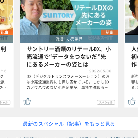
記事
記事
流通・小売業界
約判
サントリー酒類のリテールDX、小
人
売流通で“データをつないだ”先
初
にあるメーカーの姿とは
作
5/16
2022/05/06
Oグ
DX（デジタルトランスフォーメーション）の波
新
た損
は小売流通業界にも押し寄せている。しかしDX
響
2…
のノウハウのない小売企業が、単独で進める…
る
最新のスペシャル（記事）をもっと見る