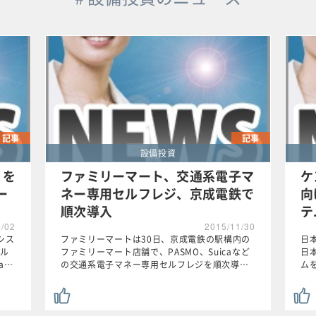
記事
記事
設備投資
」を
ファミリーマート、交通系電子マ
ケ
ー
ネー専用セルフレジ、京成電鉄で
向
順次導入
テ
2/02
2015/11/30
シス
ファミリーマートは30日、京成電鉄の駅構内の
日
ル
ファミリーマート店舗で、PASMO、Suicaなど
日
a…
の交通系電子マネー専用セルフレジを順次導…
ム