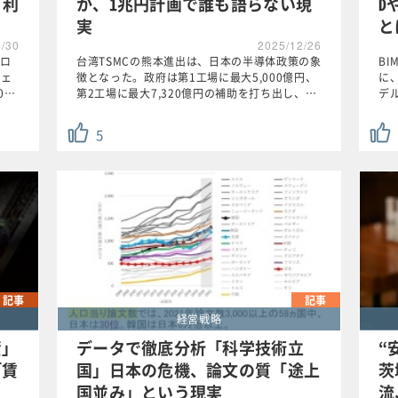
・利
か、1兆円計画で誰も語らない現
D
実
と
4/30
2025/12/26
ロ
台湾TSMCの熊本進出は、日本の半導体政策の象
B
フェ
徴となった。政府は第1工場に最大5,000億円、
に
0…
第2工場に最大7,320億円の補助を打ち出し、…
デ
5
記事
記事
経営戦略
資」
データで徹底分析「科学技術立
“
「賃
国」日本の危機、論文の質「途上
茨
国並み」という現実
流