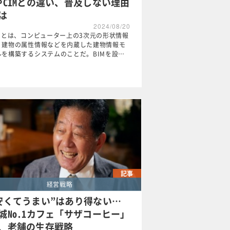
やCIMとの違い、普及しない理由
は
2024/08/20
IMとは、コンピューター上の3次元の形状情報
、建物の属性情報などを内蔵した建物情報モ
ルを構築するシステムのことだ。BIMを設…
記事
経営戦略
安くてうまい”はあり得ない…
城No.1カフェ「サザコーヒー」
、老舗の生存戦略