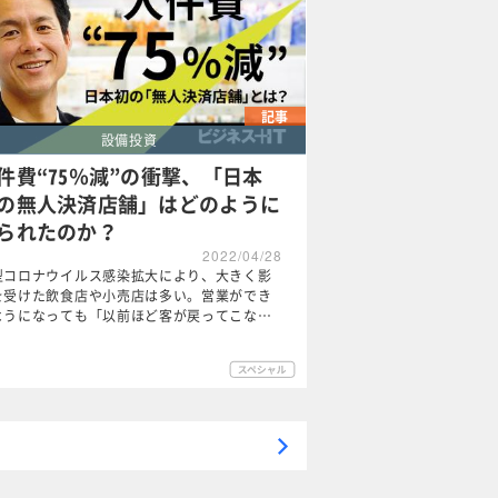
記事
設備投資
件費“75％減”の衝撃、「日本
の無人決済店舗」はどのように
られたのか？
2022/04/28
型コロナウイルス感染拡大により、大きく影
を受けた飲食店や小売店は多い。営業ができ
ようになっても「以前ほど客が戻ってこな…