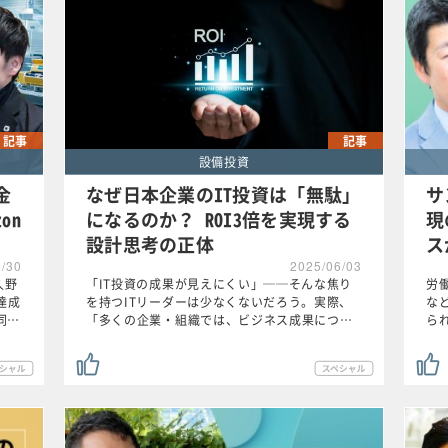
記事
記事
設備投資
金
なぜ日本企業のIT投資は「無駄」
サ
on
になるのか？ ROI3倍を実現する
現
設計思考の正体
ス
6/30
2025/06/03
久野
「IT投資の成果が見えにくい」──そんな焦り
労
達成
を持つITリーダーは少なくないだろう。実際、
な
同…
「多くの企業・組織では、ビジネス成果につ…
ら