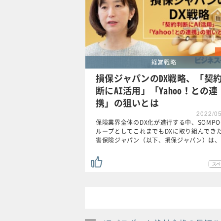
経営戦略
損保ジャパンのDX戦略、「契
断にAI活用」「Yahoo！との連
携」の狙いとは
2022/0
保険業界全体のDX化が進行する中、SOMP
ループとしてこれまでもDXに取り組んでき
害保険ジャパン（以下、損保ジャパン）は、