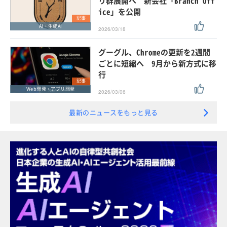
リ群展開へ 新会社「Branch Off
ice」を公開
記事
AI・生成AI
2026/03/18
グーグル、Chromeの更新を2週間
ごとに短縮へ 9月から新方式に移
行
記事
Web開発・アプリ開発
2026/03/06
最新のニュースをもっと見る