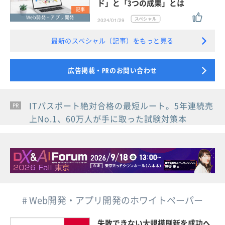
ド」と「3つの成果」とは
記事
Web開発・アプリ開発
2024/01/29
最新のスペシャル（記事）をもっと見る
広告掲載・PRのお問い合わせ
ITパスポート絶対合格の最短ルート。5年連続売
PR
PR
PR
上No.1、60万人が手に取った試験対策本
# Web開発・アプリ開発のホワイトペーパー
失敗できない大規模刷新を成功へ