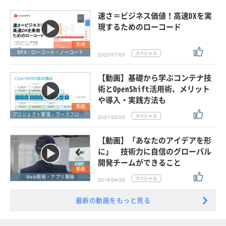
速さ＝ビジネス価値！高速DXを実
現するためのローコード
動画
RPA・ローコード・ノーコード
2023/07/03
【動画】基礎から学ぶコンテナ技
術とOpenShift活用術、メリット
や導入・実践方法も
動画
プロジェクト管理・ワークフロー管理
2021/02/03
【動画】「あなたのアイデアを形
に」 技術力に自信のグローバル
開発チームができること
動画
Web開発・アプリ開発
2018/04/26
最新の動画をもっと見る