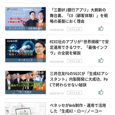
「三菱UFJ銀行アプリ」大刷新の
舞台裏、「CX（顧客体験）」を戦
略の基盤におく理由
記事
スーパーアプリ・金融機能統合
2025/09/25
MIXI社のアプリが“世界規模”で安
定運用できるワケ、「最強インフ
ラ」の全貌を解説
記事
データベース
2025/09/08
三井住友FGのSGICが「生成AIアシ
スタント」内製開発に大成功、Po
Cで終わらせない秘訣
記事
AI・生成AI
2025/05/19
ベネッセがWeb制作・運用で活用
した「生成AI・ロー/ノーコー