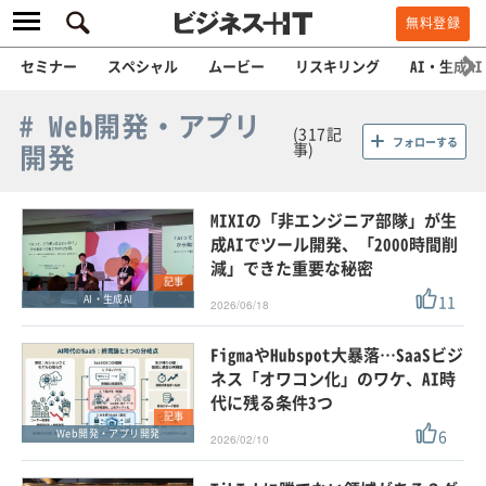
無料登録
セミナー
スペシャル
ムービー
リスキリング
AI・生成AI
# Web開発・アプリ
(317記
フォローする
開発
事)
MIXIの「非エンジニア部隊」が生
成AIでツール開発、「2000時間削
減」できた重要な秘密
記事
11
AI・生成AI
2026/06/18
FigmaやHubspot大暴落…SaaSビジ
ネス「オワコン化」のワケ、AI時
代に残る条件3つ
記事
6
Web開発・アプリ開発
2026/02/10