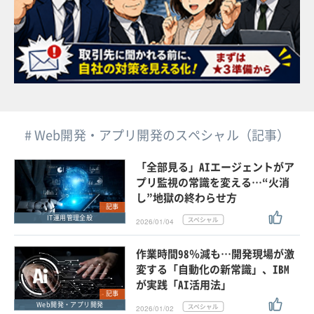
# Web開発・アプリ開発のスペシャル（記事）
「全部見る」AIエージェントがア
プリ監視の常識を変える…“火消
し”地獄の終わらせ方
記事
IT運用管理全般
2026/01/04
作業時間98％減も…開発現場が激
変する「自動化の新常識」、IBM
が実践「AI活用法」
記事
Web開発・アプリ開発
2026/01/02