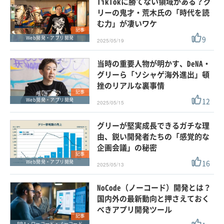
TikTokに勝てない領域がある？グ
リーの鬼才・荒木氏の「時代を読
む力」が凄いワケ
記事
9
Web開発・アプリ開発
2025/05/19
当時の重要人物が明かす、DeNA・
グリーら「ソシャゲ海外進出」頓
挫のリアルな裏事情
記事
12
Web開発・アプリ開発
2025/05/15
グリーが堅実成長できるガチな理
由、鋭い開発者たちの「感覚的な
企画会議」の秘密
記事
16
Web開発・アプリ開発
2025/05/13
NoCode（ノーコード）開発とは？
国内外の最新動向と押さえておく
べきアプリ開発ツール
記事
RPA・ローコード・ノーコード