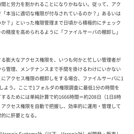
時間と労力を割かれることになりかねない。従って、アク
で「本当に適切な権限が付与されているのか？」あるいは
いか？」といった権限管理まで日頃から積極的にチェック
ーの精度を高められるように「ファイルサーバの棚卸し」
。
る膨大なアクセス権限を、いつも何かと忙しい管理者が
から管理、メンテナンスまで手間を掛けるわけにいかない
とにアクセス権限の棚卸しをする場合、ファイルサーバに1
しよう。ここで1フォルダの権限調査に最低1分の時間を
るためには単純計算で約1666時間＝約208日（1日8時
。アクセス権限を自動で把握し、効率的に運用・管理して
対的に肝要となる。
nis Systems社（以下、Varonis社）が開発・販売し