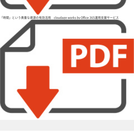
「時間」という貴重な資源の有効活用 cloudage works by Office 365運用支援サービス