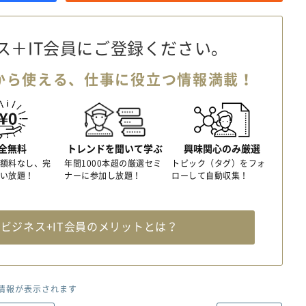
ス＋IT会員に
ご登録ください。
から使える、
仕事に役立つ情報満載！
全無料
トレンドを聞いて学ぶ
興味関心のみ厳選
額料なし、完
年間1000本超の厳選セミ
トピック（タグ）をフォ
い放題！
ナーに参加し放題！
ローして自動収集！
料
ビジネス+IT会員のメリットとは？
情報が表示されます