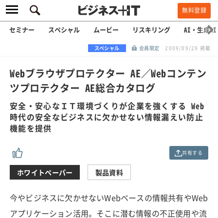
無料登録
セミナー
スペシャル
ムービー
リスキリング
AI・生成AI
スペシャル
会員限定
2009/09/29 掲載
Webブラウザプロテクター AE／Webコンテン
ツプロテクター AE総合カタログ
安全・安心なＩＴ環境づくりが企業を強くする Web
時代の安全なビジネスに欠かせない情報漏えい防止
機能を提供
共有する
ホワイトペーパー
製品資料
今やビジネスに欠かせないWebベースの情報共有やWeb
アプリケーション活用。そこに潜む情報の不正使用や流