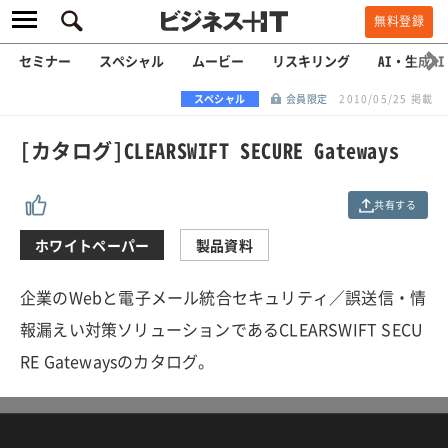
無料登録
セミナー
スペシャル
ムービー
リスキリング
AI・生成AI
スペシャル
会員限定
2010/05/25 掲載
[カタログ]CLEARSWIFT SECURE Gateways
共有する
ホワイトペーパー
製品資料
企業のWebと電子メール統合セキュリティ／誤送信・情
報漏えい対策ソリューションであるCLEARSWIFT SECU
RE Gatewaysのカタログ。