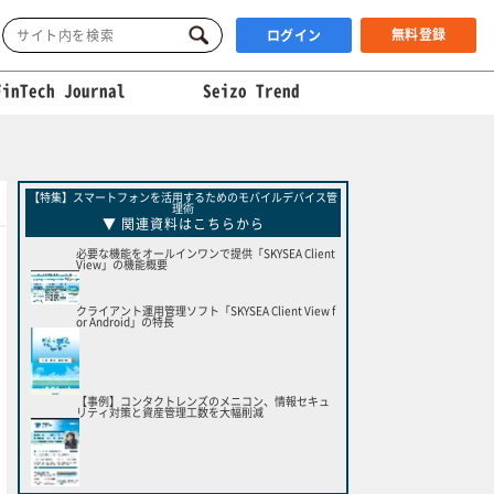
無料登録
ログイン
FinTech Journal
Seizo Trend
【特集】スマートフォンを活用するためのモバイルデバイス管
理術
▼ 関連資料はこちらから
必要な機能をオールインワンで提供「SKYSEA Client
View」の機能概要
クライアント運用管理ソフト「SKYSEA Client View f
or Android」の特長
【事例】コンタクトレンズのメニコン、情報セキュ
リティ対策と資産管理工数を大幅削減