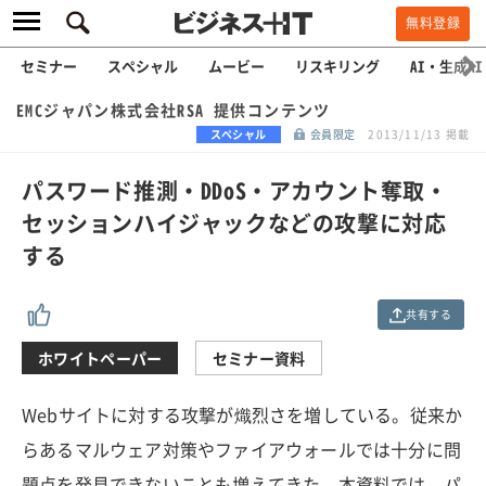
無料登録
セミナー
スペシャル
ムービー
リスキリング
AI・生成AI
EMCジャパン株式会社RSA 提供コンテンツ
スペシャル
会員限定
2013/11/13 掲載
パスワード推測・DDoS・アカウント奪取・
セッションハイジャックなどの攻撃に対応
する
共有する
ホワイトペーパー
セミナー資料
Webサイトに対する攻撃が熾烈さを増している。従来か
らあるマルウェア対策やファイアウォールでは十分に問
題点を発見できないことも増えてきた。本資料では、パ