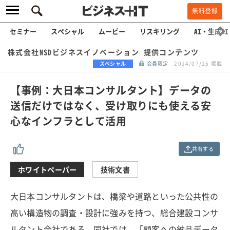
無料登録
セミナー
スペシャル
ムービー
リスキリング
AI・生成AI
株式会社NSDビジネスイノベーション 提供コンテンツ
スペシャル
会員限定
2014/07/25 掲載
【事例：大日本コンサルタント】データの
送信だけではなく、受け取りにも使える安
心なインフラとして活用
共有する
ホワイトペーパー
技術文書
大日本コンサルタントは、橋梁や道路といった公共性の
高い構造物の調査・設計に強みを持つ、総合建設コンサ
ルタント会社である。同社では、「顧客への納品データ