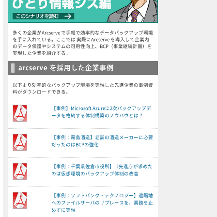
多くの企業がArcserve で手軽で効率的なデータバックアップ環境
を手に入れている。ここでは 実際にArcserve を導入して企業内
のデータ保護やシステムの可用性向上、BCP（事業継続計画）を
実現した企業を紹介する。
以下より効率的なバックアップ環境を実現した先進企業の事例資
料がダウンロードできる。
【事例】Microsoft Azureに2次バックアップデ
ータを格納する体制構築のノウハウとは？
【事例：霧島酒造】老舗の酒造メーカーに必要
だったのはBCPの強化
【事例：千葉県佐倉市役所】IT先進庁が求めた
のは仮想環境のバックアップ体制の改善
【事例：ソフトバンク・テクノロジー】遠隔地
へのファイルサーバのリプレースを、業務を止
めずに実現