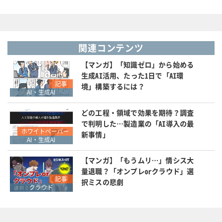
関連コンテンツ
【マンガ】「知識ゼロ」から始める
生成AI活用、たった1日で「AI環
記事
境」構築するには？
AI・生成AI
どの工程・領域で効果を期待？調査
で判明した…製造業の「AI導入の最
ホワイトペーパー
新事情」
AI・生成AI
【マンガ】「もうムリ…」情シス大
量退職？「オンプレorクラウド」選
記事
択ミスの悲劇
クラウド