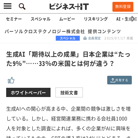
無料登録
セミナー
スペシャル
ムービー
リスキリング
AI・生成AI
パーソルクロステクノロジー株式会社 提供コンテンツ
スペシャル
会員限定
2025/07/17 掲載
生成AI「期待以上の成果」日本企業は“たっ
た9％”……33％の米国とは何が違う？
共有する
ホワイトペーパー
技術文書
生成AIへの関心が高まる中、企業間の競争は激しさを増
している。しかし、経営関連業務に携わる会社員1000
人を対象とした調査によれば、多くの企業がAIに興味を