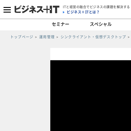
ITと経営の融合でビジネスの課題を解決する
ビジネス＋ITとは？
セミナー
スペシャル
トップページ
運用管理
シンクライアント・仮想デスクトップ
T
h
i
s
i
s
a
m
o
d
a
l
w
i
n
d
o
w
.