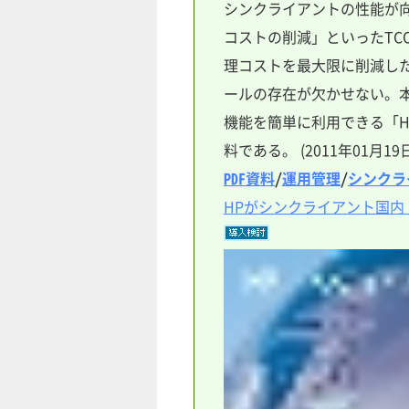
シンクライアントの性能が
コストの削減」といったTC
理コストを最大限に削減し
ールの存在が欠かせない。
機能を簡単に利用できる「HP 
料である。 (2011年01月19日
PDF資料
/
運用管理
/
シンクラ
HPがシンクライアント国内