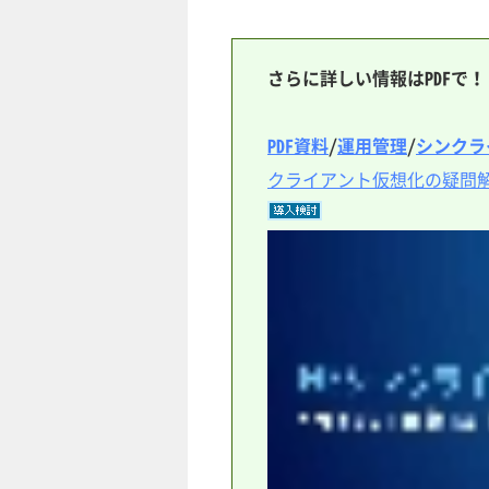
さらに詳しい情報はPDFで！
PDF資料
/
運用管理
/
シンクラ
クライアント仮想化の疑問解消