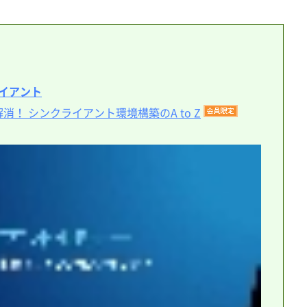
イアント
！ シンクライアント環境構築のA to Z