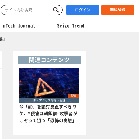
無料登録
ログイン
FinTech Journal
Seizo Trend
態」
関連コンテンツ
記事
ID・アクセス管理・認証
今「AD」を絶対見直すべきワ
ケ、“侵害は朝飯前”攻撃者が
こぞって狙う「恐怖の実態」