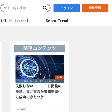
無料登録
ログイン
FinTech Journal
Seizo Trend
関連コンテンツ
記事
RPA・ローコード・ノーコード
失敗しないローコード開発の
極意、東北電力が業務効率化
に成功できたワケ