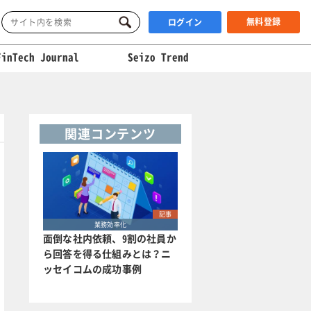
無料登録
ログイン
FinTech Journal
Seizo Trend
関連コンテンツ
記事
業務効率化
面倒な社内依頼、9割の社員か
ら回答を得る仕組みとは？ニ
ッセイコムの成功事例