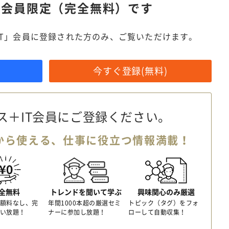
は
会員限定（完全無料）です
IT」会員に登録された方のみ、ご覧いただけます。
今すぐ登録(無料)
ス＋IT会員に
ご登録ください。
から使える、
仕事に役立つ情報満載！
全無料
トレンドを聞いて学ぶ
興味関心のみ厳選
額料なし、完
年間1000本超の厳選セミ
トピック（タグ）をフォ
い放題！
ナーに参加し放題！
ローして自動収集！