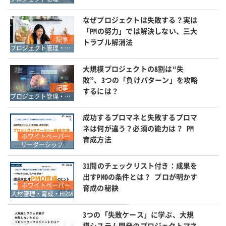
なぜプロジェクトは失敗する？実は
「PMの努力」では解決しない、三大
記事
トラブル解消法
プロジェクト管理・ワークフロー管理
大規模プロジェクトの8割は“失
敗”、3つの「負けパターン」を攻略
記事
するには？
プロジェクト管理・ワークフロー管理
成功するプロマネと失敗するプロマ
ネは何が違う？必須の能力は？ PM
ホワイトペーパー
育成方法
リーダーシップ
31問のチェックリスト付き：成果を
出すPMOの条件とは？ プロが明かす
ホワイトペーパー
育成の秘訣
人材管理・育成・HRM
3つの「失敗ケース」に学ぶ、大規
模システム開発のプロジェクトマネ