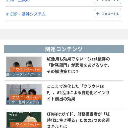
ERP・基幹システム
フォローする
関連コンテンツ
AI活用も効果でない…Excel依存の
「財務部門」が悲鳴をあげるワケ、
ホワイトペーパー
その解決策とは？
BI・データレイク・DWH・マイニング
ここまで進化した「クラウドER
P」、AI活用による自動化とインサ
ホワイトペーパー
イト創出の効果
ERP・基幹システム
CFO向けガイド、財務担当者が「AI
時代に生き残る」ための5つの必須
ホワイトペーパー
スキルとは