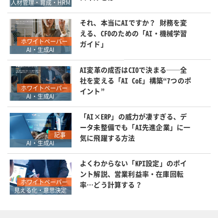
人材管理・育成・HRM
それ、本当にAIですか？ 財務を変
える、CFOのための「AI・機械学習
ホワイトペーパー
ガイド」
AI・生成AI
AI変革の成否はCIOで決まる──全
社を変える「AI CoE」構築“7つのポ
ホワイトペーパー
イント”
AI・生成AI
「AI×ERP」の威力が凄すぎる、デ
ータ未整備でも「AI先進企業」に一
記事
気に飛躍する方法
AI・生成AI
よくわからない「KPI設定」のポイ
ント解説、営業利益率・在庫回転
ホワイトペーパー
率…どう計算する？
見える化・意思決定