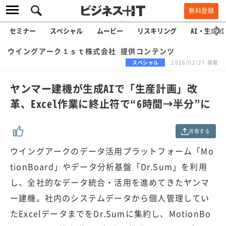
無料登録
セミナー
スペシャル
ムービー
リスキリング
AI・生成AI
ウイングアーク１ｓｔ株式会社 提供コンテンツ
スペシャル
2026/02/27 掲載
ヤンマー建機が生成AIで「生産計画」改
革、Excel作業に終止符で“6時間→半分”に
共有する
ウイングアークのデータ活用プラットフォーム「Mo
tionBoard」やデータ分析基盤「Dr.Sum」を利用
し、全社的なデータ統合・活用を進めてきたヤンマ
ー建機。社内のシステムデータから個人管理してい
たExcelデータまでをDr.Sumに集約し、MotionBo