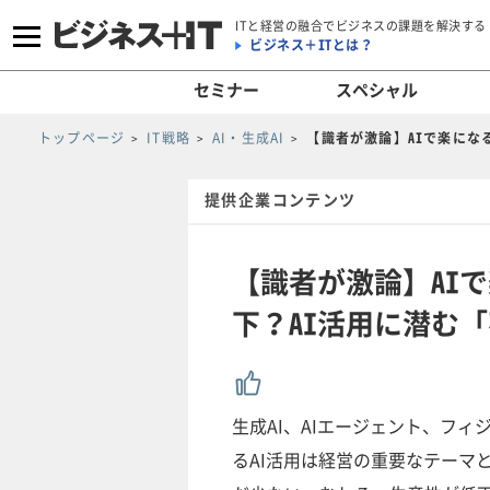
ITと経営の融合でビジネスの課題を解決する
ビジネス＋ITとは？
セミナー
スペシャル
トップページ
IT戦略
AI・生成AI
【識者が激論】AIで楽にな
提供企業コンテンツ
【識者が激論】AI
下？AI活用に潜む
生成AI、AIエージェント、フィ
るAI活用は経営の重要なテーマ