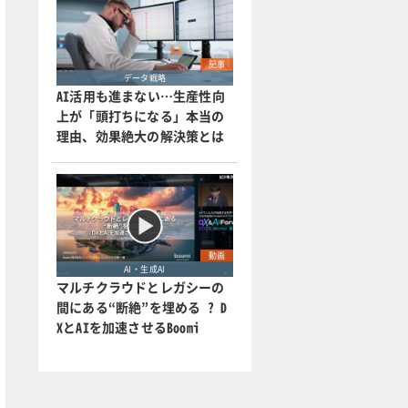
記事
データ戦略
AI活用も進まない…生産性向
上が「頭打ちになる」本当の
理由、効果絶大の解決策とは
動画
AI・生成AI
マルチクラウドとレガシーの
間にある“断絶”を埋める ? D
XとAIを加速させるBoomi