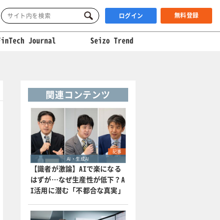
無料登録
ログイン
FinTech Journal
Seizo Trend
関連コンテンツ
記事
AI・生成AI
【識者が激論】AIで楽になる
はずが…なぜ生産性が低下？A
I活用に潜む「不都合な真実」