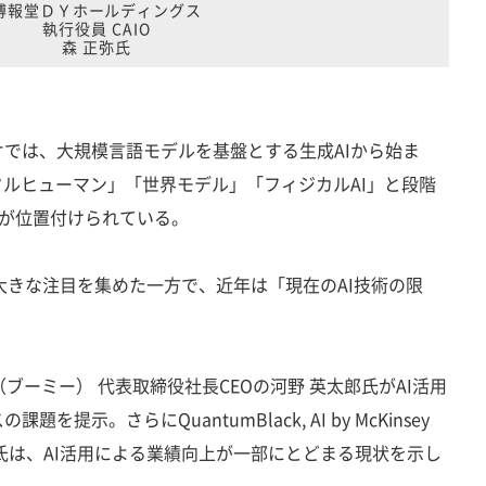
博報堂ＤＹホールディングス
執行役員 CAIO
森 正弥氏
では、大規模言語モデルを基盤とする生成AIから始ま
タルヒューマン」「世界モデル」「フィジカルAI」と段階
Iが位置付けられている。
が大きな注目を集めた一方で、近年は「現在のAI技術の限
ブーミー） 代表取締役社長CEOの河野 英太郎氏がAI活用
提示。さらにQuantumBlack, AI by McKinsey
氏は、AI活用による業績向上が一部にとどまる現状を示し
く。