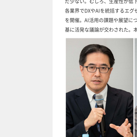
だ少ない。むしろ、生産性が低下
各業界でDXやAIを統括するエ
を開催。AI活用の課題や展望に
基に活発な議論が交わされた。