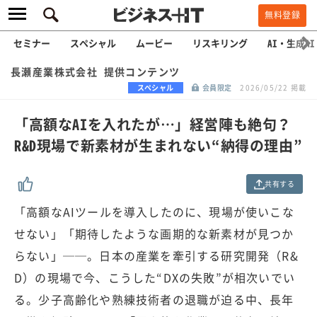
無料登録
セミナー
スペシャル
ムービー
リスキリング
AI・生成AI
長瀬産業株式会社 提供コンテンツ
スペシャル
会員限定
2026/05/22 掲載
「高額なAIを入れたが…」経営陣も絶句？
R&D現場で新素材が生まれない“納得の理由”
共有する
「高額なAIツールを導入したのに、現場が使いこな
せない」「期待したような画期的な新素材が見つか
らない」──。日本の産業を牽引する研究開発（R&
D）の現場で今、こうした“DXの失敗”が相次いでい
る。少子高齢化や熟練技術者の退職が迫る中、長年