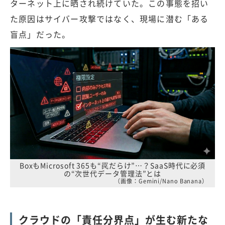
ターネット上に晒され続けていた。この事態を招い
た原因はサイバー攻撃ではなく、現場に潜む「ある
盲点」だった。
BoxもMicrosoft 365も“罠だらけ”…？SaaS時代に必須
の“次世代データ管理法”とは
（画像：Gemini/Nano Banana）
クラウドの「責任分界点」が生む新たな