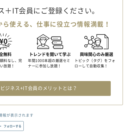
ス＋IT会員に
ご登録ください。
から使える、
仕事に役立つ情報満載！
全無料
トレンドを聞いて学ぶ
興味関心のみ厳選
額料なし、完
年間1000本超の厳選セミ
トピック（タグ）をフォ
い放題！
ナーに参加し放題！
ローして自動収集！
料
ビジネス+IT会員のメリットとは？
情報が表示されます
フォローする