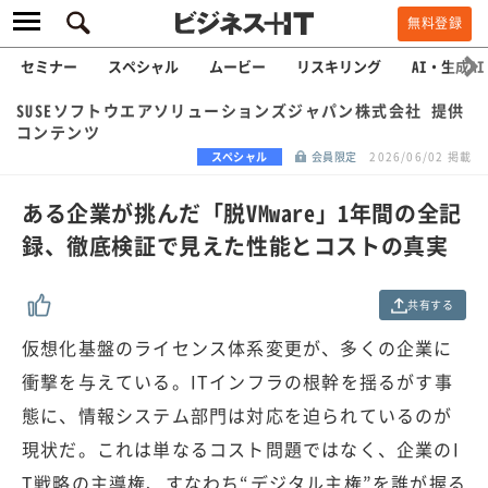
無料登録
セミナー
スペシャル
ムービー
リスキリング
AI・生成AI
SUSEソフトウエアソリューションズジャパン株式会社 提供
コンテンツ
スペシャル
会員限定
2026/06/02 掲載
ある企業が挑んだ「脱VMware」1年間の全記
録、徹底検証で見えた性能とコストの真実
共有する
仮想化基盤のライセンス体系変更が、多くの企業に
衝撃を与えている。ITインフラの根幹を揺るがす事
態に、情報システム部門は対応を迫られているのが
現状だ。これは単なるコスト問題ではなく、企業のI
T戦略の主導権、すなわち“デジタル主権”を誰が握る