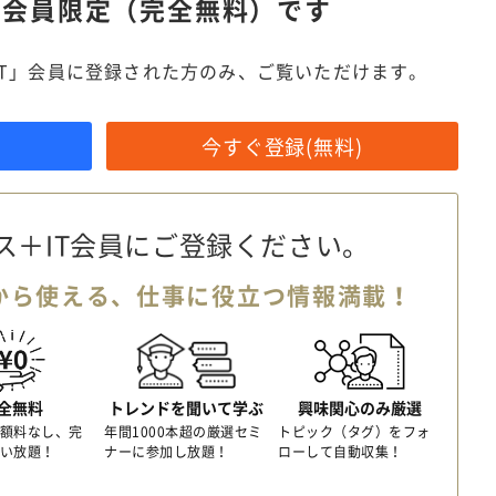
は
会員限定（完全無料）です
IT」会員に登録された方のみ、ご覧いただけます。
今すぐ登録(無料)
ス＋IT会員に
ご登録ください。
から使える、
仕事に役立つ情報満載！
全無料
トレンドを聞いて学ぶ
興味関心のみ厳選
額料なし、完
年間1000本超の厳選セミ
トピック（タグ）をフォ
い放題！
ナーに参加し放題！
ローして自動収集！