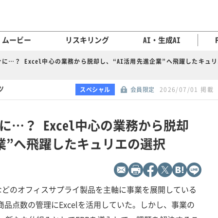
ムービー
リスキリング
AI・生成AI
に…？ Excel中心の業務から脱却し、“AI活用先進企業”へ飛躍したキュ
ツ
スペシャル
会員限定
2026/07/01 掲載
…？ Excel中心の業務から脱却
企業”へ飛躍したキュリエの選択
などのオフィスサプライ製品を主軸に事業を展開している
膨大な商品点数の管理にExcelを活用していた。しかし、事業の