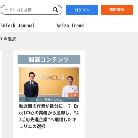
無料登録
ログイン
FinTech Journal
Seizo Trend
リエの選択
関連コンテンツ
記事
ERP・基幹システム
数週間の作業が数分に…？ Ex
cel中心の業務から脱却し、“A
I活用先進企業”へ飛躍したキ
ュリエの選択