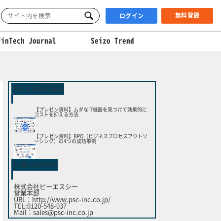
無料登録
ログイン
FinTech Journal
Seizo Trend
おすすめ参考資料
【プレゼン資料】ムダなIT機器を見つけて効果的に
コストを抑える方法
【プレゼン資料】BPO（ビジネスプロセスアウトソ
ーシング）の4つの成功事例
お問い合わせ先
株式会社ピーエスシー
営業本部
URL：
http://www.psc-inc.co.jp/
TEL:0120-548-037
Mail：
sales@psc-inc.co.jp