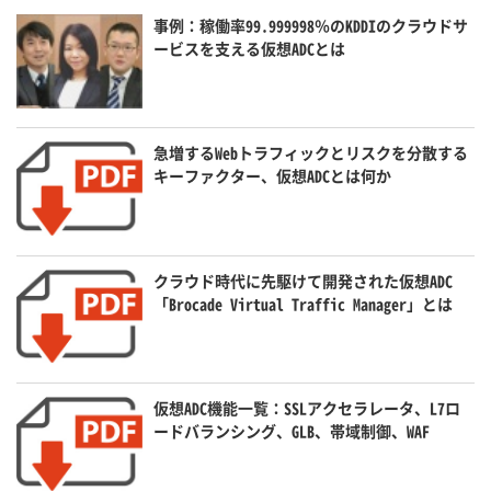
事例：稼働率99.999998％のKDDIのクラウドサ
ービスを支える仮想ADCとは
急増するWebトラフィックとリスクを分散する
キーファクター、仮想ADCとは何か
クラウド時代に先駆けて開発された仮想ADC
「Brocade Virtual Traffic Manager」とは
仮想ADC機能一覧：SSLアクセラレータ、L7ロ
ードバランシング、GLB、帯域制御、WAF