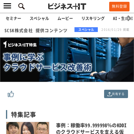
無料登録
セミナー
スペシャル
ムービー
リスキリング
AI・生成AI
SCSK株式会社 提供コンテンツ
スペシャル
2016/01/29 掲載
共有する
特集記事
事例：稼働率99.999998％のKDDI
のクラウドサービスを支える仮