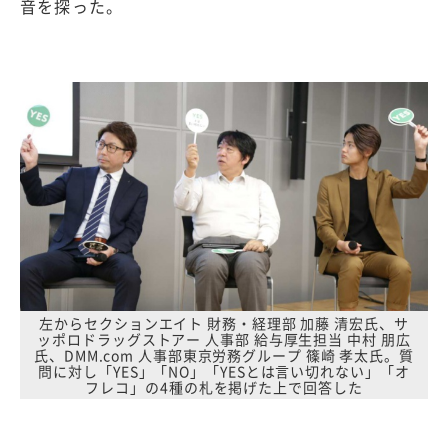
音を探った。
左からセクションエイト 財務・経理部 加藤 清宏氏、サ
ッポロドラッグストアー 人事部 給与厚生担当 中村 朋広
氏、DMM.com 人事部東京労務グループ 篠崎 孝太氏。質
問に対し「YES」「NO」「YESとは言い切れない」「オ
フレコ」の4種の札を掲げた上で回答した