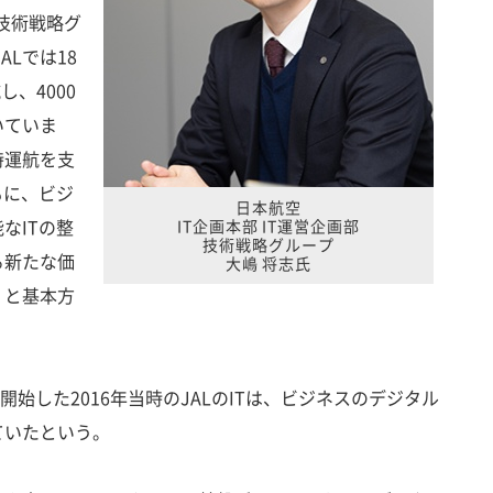
 技術戦略グ
ALでは18
し、4000
いていま
時運航を支
もに、ビジ
日本航空
なITの整
IT企画本部 IT運営企画部
技術戦略グループ
る新たな価
大嶋 将志氏
」と基本方
定を開始した2016年当時のJALのITは、ビジネスのデジタル
ていたという。