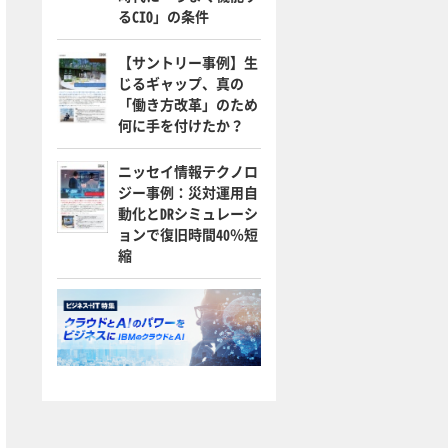
るCIO」の条件
【サントリー事例】生
じるギャップ、真の
「働き方改革」のため
何に手を付けたか？
ニッセイ情報テクノロ
ジー事例：災対運用自
動化とDRシミュレーシ
ョンで復旧時間40％短
縮