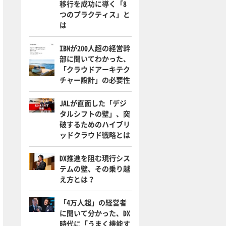
移行を成功に導く「8
つのプラクティス」と
は
IBMが200人超の経営幹
部に聞いてわかった、
「クラウドアーキテク
チャー設計」の必要性
JALが直面した「デジ
タルシフトの壁」、突
破するためのハイブリ
ッドクラウド戦略とは
DX推進を阻む現行シス
テムの壁、その乗り越
え方とは？
「4万人超」の経営者
に聞いて分かった、DX
時代に「うまく機能す